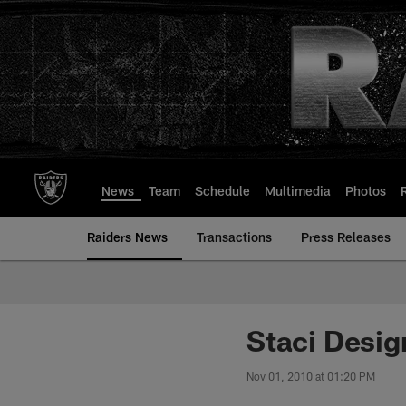
Skip
to
main
content
News
Team
Schedule
Multimedia
Photos
Raiders News
Transactions
Press Releases
Staci Desig
Nov 01, 2010 at 01:20 PM