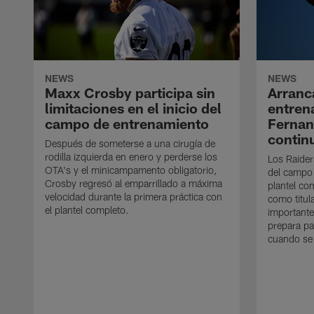
NEWS
NEWS
Maxx Crosby participa sin
Arranc
limitaciones en el inicio del
entren
campo de entrenamiento
Ferna
contin
Después de someterse a una cirugía de
rodilla izquierda en enero y perderse los
Los Raider
OTA's y el minicampamento obligatorio,
del campo
Crosby regresó al emparrillado a máxima
plantel co
velocidad durante la primera práctica con
como titul
el plantel completo.
importante
prepara pa
cuando se