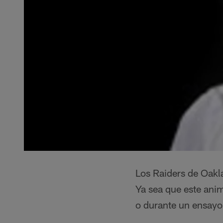
Los Raiders de Oakla
Ya sea que este ani
o durante un ensayo,