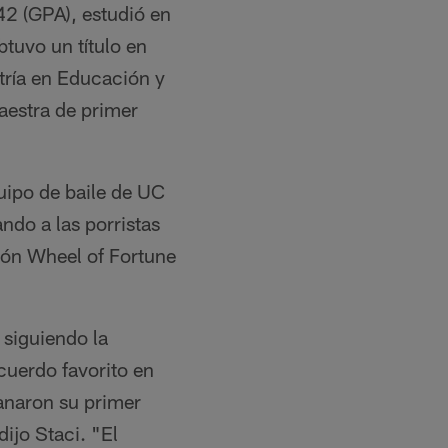
42 (GPA), estudió en
tuvo un título en
tría en Educación y
aestra de primer
quipo de baile de UC
ndo a las porristas
sión Wheel of Fortune
 siguiendo la
cuerdo favorito en
ganaron su primer
ijo Staci. "El