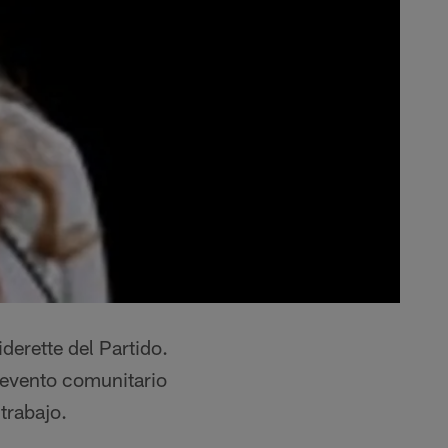
derette del Partido.
 evento comunitario
trabajo.