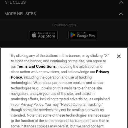
NFL CLUBS
MORE NFL SITES
Download apps
By clicking any of the buttons in this banner, or by clicking "X"
to close the banner, and continuing on the site, you agree to
our
Terms and Conditions
, including the arbitration and
class action waiver provisions, and acknowledge our
Privacy
Policy
, including the operation and use of tracking
©2026 by the Las Vegas Raiders. All rights reserved. No portion of this site
may be reproduced without the express written permission of the Las Vegas
technologies. We and our partners use cookies and similar
Raiders.
technologies (e.g., pixels) on this website to enhance site
navigation, analyze your use of the site, and assist in
PRIVACY POLICY
marketing efforts, including targeted advertising, as explained
in our Privacy Policy. You may “Reject Optional Tracking,”
TERMS OF SERVICE
though some site services may not be available or work as
intended. Note that some of these technologies are necessary
ACCESSIBILITY
to the function of the site and cannot be turned off, and that in
AD CHOICES
some instances cookies may persist, but we send consent