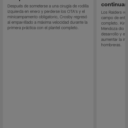
continuan
Después de someterse a una cirugía de rodilla
izquierda en enero y perderse los OTA's y el
Los Raiders rea
minicampamento obligatorio, Crosby regresó
campo de entre
al emparrillado a máxima velocidad durante la
completo. Kirk 
primera práctica con el plantel completo.
Mendoza dio un
desarrollo y el
aumentar la in
hombreras.