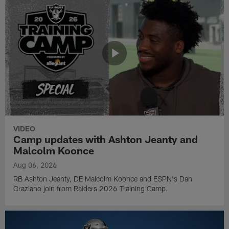
VIDEO
Camp updates with Ashton Jeanty and
Malcolm Koonce
Aug 06, 2026
RB Ashton Jeanty, DE Malcolm Koonce and ESPN's Dan
Graziano join from Raiders 2026 Training Camp.