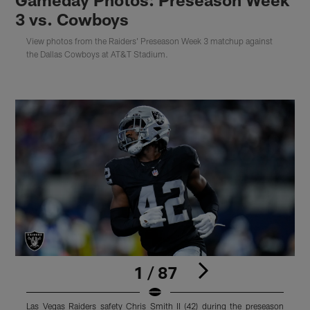
3 vs. Cowboys
View photos from the Raiders' Preseason Week 3 matchup against
the Dallas Cowboys at AT&T Stadium.
1 / 87
Las Vegas Raiders safety Chris Smith II (42) during the preseason
L