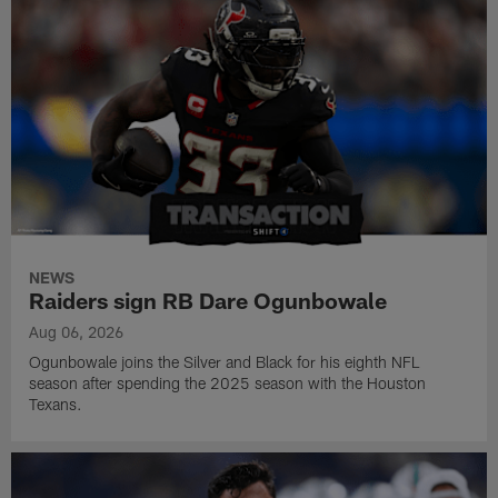
NEWS
Raiders sign RB Dare Ogunbowale
Aug 06, 2026
Ogunbowale joins the Silver and Black for his eighth NFL
season after spending the 2025 season with the Houston
Texans.