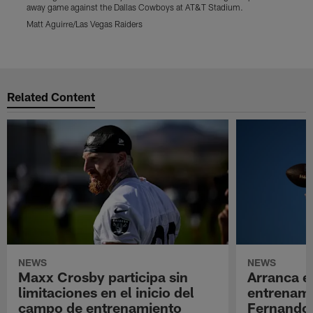
away game against the Dallas Cowboys at AT&T Stadium.
l
t
Matt Aguirre/Las Vegas Raiders
M
Pause
Play
Related Content
NEWS
NEWS
Maxx Crosby participa sin
Arranca e
limitaciones en el inicio del
entrenami
campo de entrenamiento
Fernando