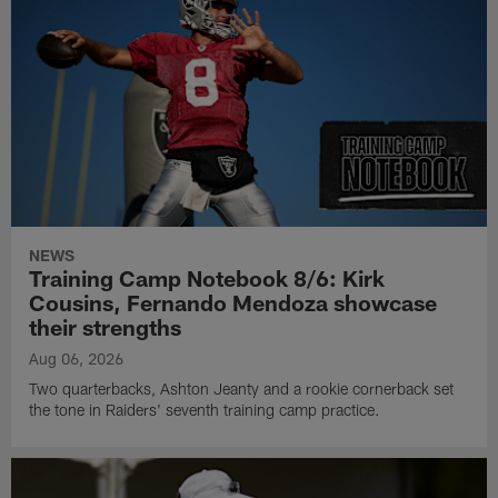
NEWS
Training Camp Notebook 8/6: Kirk
Cousins, Fernando Mendoza showcase
their strengths
Aug 06, 2026
Two quarterbacks, Ashton Jeanty and a rookie cornerback set
the tone in Raiders' seventh training camp practice.