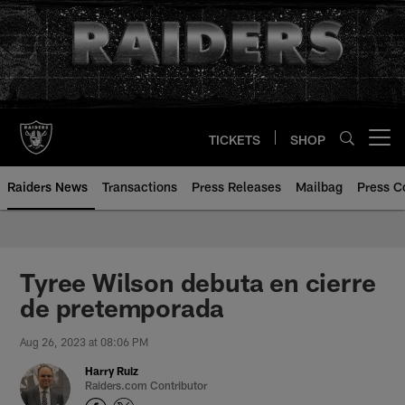
Skip
to
main
content
TICKETS
SHOP
Open menu button
Raiders News
Transactions
Press Releases
Mailbag
Press C
Tyree Wilson debuta en cierre
de pretemporada
Aug 26, 2023 at 08:06 PM
Harry Ruiz
Raiders.com Contributor