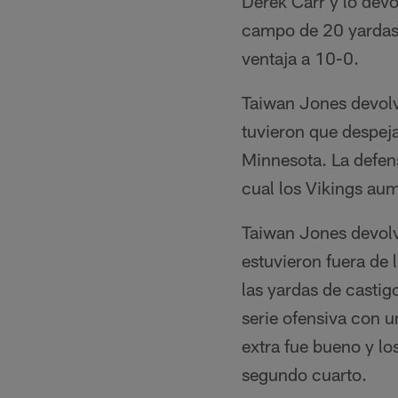
Derek Carr y lo devo
campo de 20 yardas 
ventaja a 10-0.
Taiwan Jones devolvi
tuvieron que despejar
Minnesota. La defens
cual los Vikings au
Taiwan Jones devolvi
estuvieron fuera de 
las yardas de castigo
serie ofensiva con u
extra fue bueno y lo
segundo cuarto.