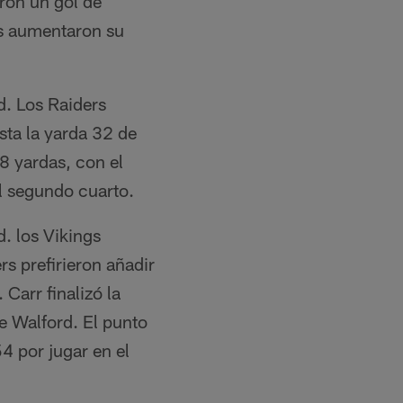
aron un gol de
gs aumentaron su
d. Los Raiders
asta la yarda 32 de
8 yardas, con el
l segundo cuarto.
. los Vikings
rs prefirieron añadir
 Carr finalizó la
e Walford. El punto
4 por jugar en el