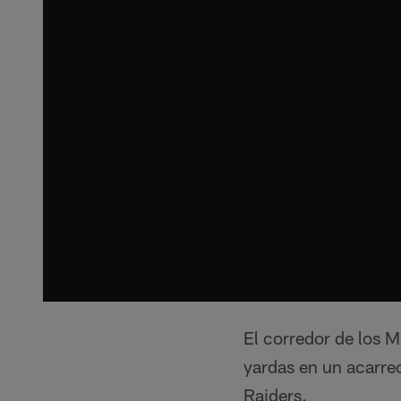
El corredor de los 
yardas en un acarreo
Raiders.