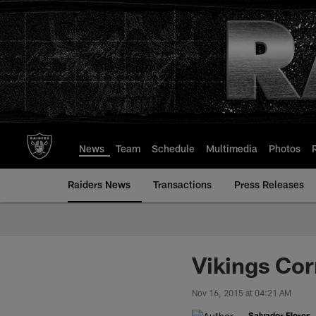
Skip
to
main
content
News
Team
Schedule
Multimedia
Photos
Raiders News
Transactions
Press Releases
Vikings Cor
Nov 16, 2015 at 04:21 AM
Salvador Flores