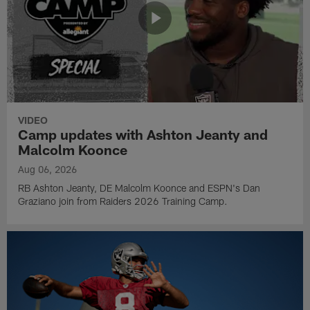
VIDEO
Camp updates with Ashton Jeanty and
Malcolm Koonce
Aug 06, 2026
RB Ashton Jeanty, DE Malcolm Koonce and ESPN's Dan
Graziano join from Raiders 2026 Training Camp.