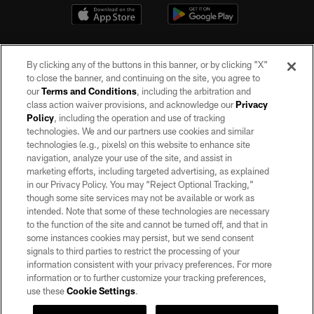
By clicking any of the buttons in this banner, or by clicking "X"
to close the banner, and continuing on the site, you agree to
our
Terms and Conditions
, including the arbitration and
class action waiver provisions, and acknowledge our
Privacy
Policy
, including the operation and use of tracking
©2026 by the Las Vegas Raiders. All rights reserved. No portion of this site
may be reproduced without the express written permission of the Las Vegas
technologies. We and our partners use cookies and similar
Raiders.
technologies (e.g., pixels) on this website to enhance site
navigation, analyze your use of the site, and assist in
PRIVACY POLICY
marketing efforts, including targeted advertising, as explained
in our Privacy Policy. You may “Reject Optional Tracking,”
TERMS OF SERVICE
though some site services may not be available or work as
intended. Note that some of these technologies are necessary
ACCESSIBILITY
to the function of the site and cannot be turned off, and that in
AD CHOICES
some instances cookies may persist, but we send consent
signals to third parties to restrict the processing of your
YOUR PRIVACY CHOICES
information consistent with your privacy preferences. For more
information or to further customize your tracking preferences,
COOKIE SETTINGS
use these
Cookie Settings
.
PREFERENCE CENTER