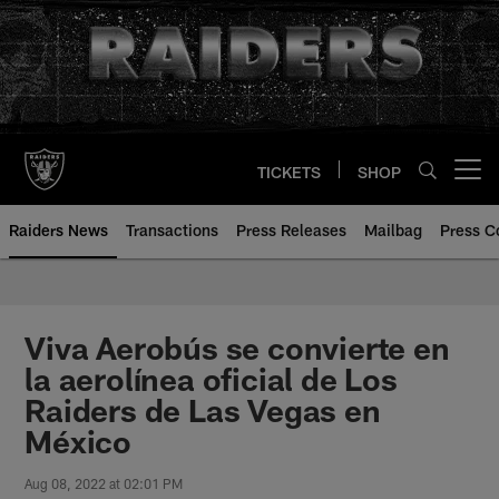
Skip
to
main
content
TICKETS
SHOP
Open menu button
Raiders News
Transactions
Press Releases
Mailbag
Press C
Viva Aerobús se convierte en
la aerolínea oficial de Los
Raiders de Las Vegas en
México
Aug 08, 2022 at 02:01 PM