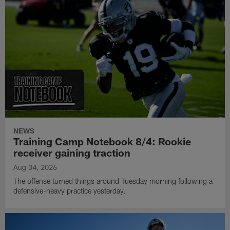
NEWS
Training Camp Notebook 8/4: Rookie
receiver gaining traction
Aug 04, 2026
The offense turned things around Tuesday morning following a
defensive-heavy practice yesterday.