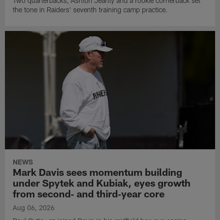
Two quarterbacks, Ashton Jeanty and a rookie cornerback set
the tone in Raiders' seventh training camp practice.
NEWS
Mark Davis sees momentum building
under Spytek and Kubiak, eyes growth
from second‑ and third‑year core
Aug 06, 2026