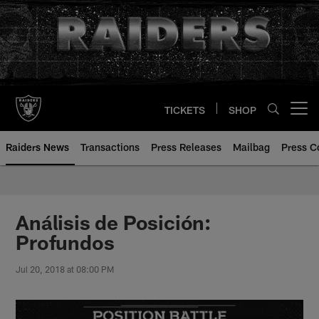
Skip
to
main
content
TICKETS
SHOP
Open menu button
Raiders News
Transactions
Press Releases
Mailbag
Press C
Análisis de Posición:
Profundos
Jul 20, 2018 at 08:00 PM