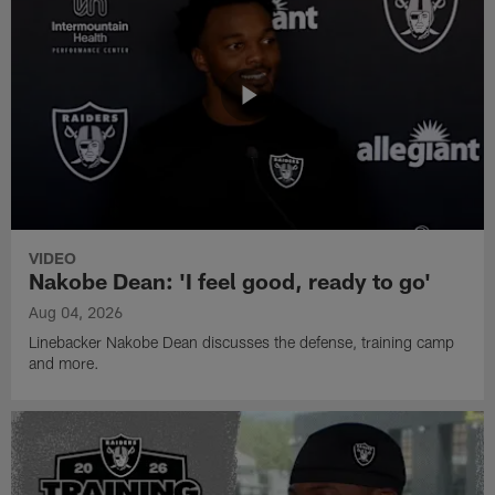
VIDEO
Nakobe Dean: 'I feel good, ready to go'
Aug 04, 2026
Linebacker Nakobe Dean discusses the defense, training camp
and more.