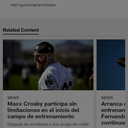
Matt Aguirre/Oakland Raiders
T
Pause
Play
Related Content
NEWS
NEWS
Maxx Crosby participa sin
Arranca e
limitaciones en el inicio del
entrenami
campo de entrenamiento
Fernando
continuan
Después de someterse a una cirugía de rodilla