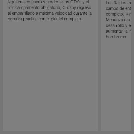
izquierda en enero y perderse los OTA's y el
Los Raiders rea
minicampamento obligatorio, Crosby regresó
campo de entre
al emparrillado a máxima velocidad durante la
completo. Kirk 
primera práctica con el plantel completo.
Mendoza dio un
desarrollo y el
aumentar la in
hombreras.
Pause
Play