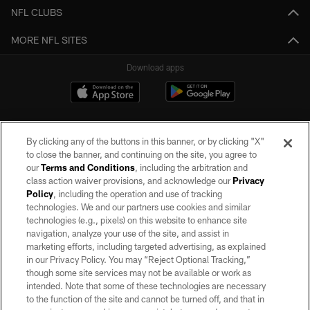
NFL CLUBS
MORE NFL SITES
Download apps
By clicking any of the buttons in this banner, or by clicking "X"
to close the banner, and continuing on the site, you agree to
our
Terms and Conditions
, including the arbitration and
class action waiver provisions, and acknowledge our
Privacy
Policy
, including the operation and use of tracking
©2026 by the Las Vegas Raiders. All rights reserved. No portion of this site
may be reproduced without the express written permission of the Las Vegas
technologies. We and our partners use cookies and similar
Raiders.
technologies (e.g., pixels) on this website to enhance site
navigation, analyze your use of the site, and assist in
PRIVACY POLICY
marketing efforts, including targeted advertising, as explained
in our Privacy Policy. You may “Reject Optional Tracking,”
TERMS OF SERVICE
though some site services may not be available or work as
intended. Note that some of these technologies are necessary
ACCESSIBILITY
to the function of the site and cannot be turned off, and that in
AD CHOICES