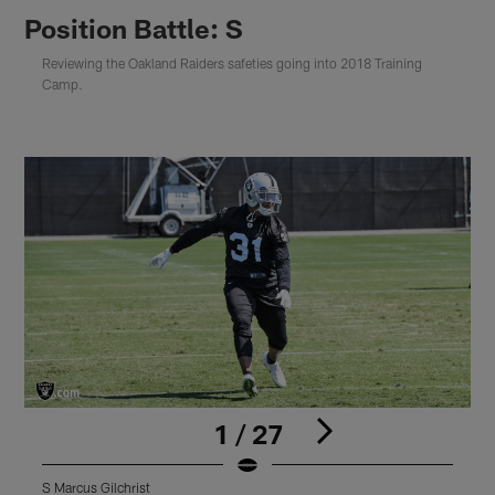
Position Battle: S
Reviewing the Oakland Raiders safeties going into 2018 Training
Camp.
1 / 27
S Marcus Gilchrist
S