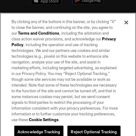
By clicking any of the buttons in this banner, or by clicking "X"
to close the banner, and continuing on the site, you agree to
our
Terms and Conditions
, including the arbitration and
class action waiver provisions, and acknowledge our
Privacy
Policy
, including the operation and use of tracking
©2026 by the Las Vegas Raiders. All rights reserved. No portion of this site
may be reproduced without the express written permission of the Las Vegas
technologies. We and our partners use cookies and similar
Raiders.
technologies (e.g., pixels) on this website to enhance site
navigation, analyze your use of the site, and assist in
PRIVACY POLICY
marketing efforts, including targeted advertising, as explained
in our Privacy Policy. You may “Reject Optional Tracking,”
TERMS OF SERVICE
though some site services may not be available or work as
intended. Note that some of these technologies are necessary
ACCESSIBILITY
to the function of the site and cannot be turned off, and that in
AD CHOICES
some instances cookies may persist, but we send consent
signals to third parties to restrict the processing of your
YOUR PRIVACY CHOICES
information consistent with your privacy preferences. For more
information or to further customize your tracking preferences,
COOKIE SETTINGS
use these
Cookie Settings
.
PREFERENCE CENTER
Acknowledge Tracking
Reject Optional Tracking