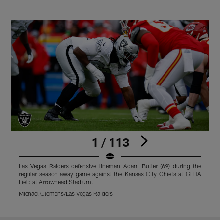
1 / 113
Las Vegas Raiders defensive lineman Adam Butler (69) during the
L
regular season away game against the Kansas City Chiefs at GEHA
s
Field at Arrowhead Stadium.
A
Michael Clemens/Las Vegas Raiders
M
Pause
Play