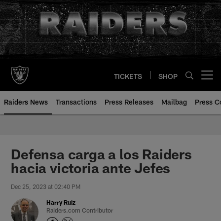
Skip
to
main
content
TICKETS
SHOP
Open menu button
Raiders News
Transactions
Press Releases
Mailbag
Press C
Defensa carga a los Raiders
hacia victoria ante Jefes
Dec 25, 2023 at 02:40 PM
Harry Ruiz
Raiders.com Contributor