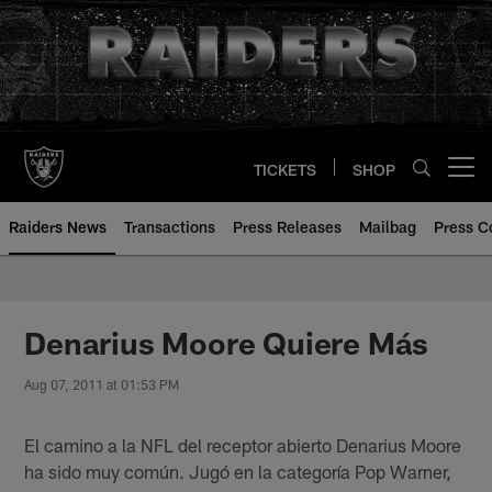
Skip
to
main
content
TICKETS
SHOP
Open menu button
Raiders News
Transactions
Press Releases
Mailbag
Press C
Denarius Moore Quiere Más
Aug 07, 2011 at 01:53 PM
El camino a la NFL del receptor abierto Denarius Moore
ha sido muy común. Jugó en la categoría Pop Warner,