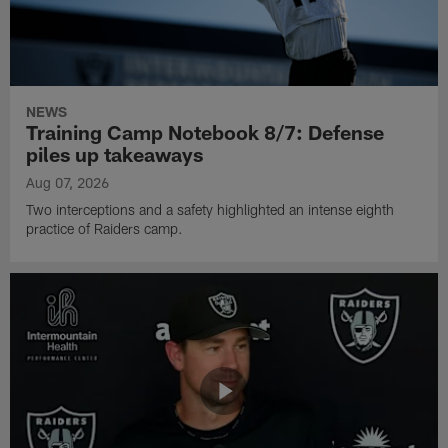
NEWS
Training Camp Notebook 8/7: Defense
piles up takeaways
Aug 07, 2026
Two interceptions and a safety highlighted an intense eighth
practice of Raiders camp.