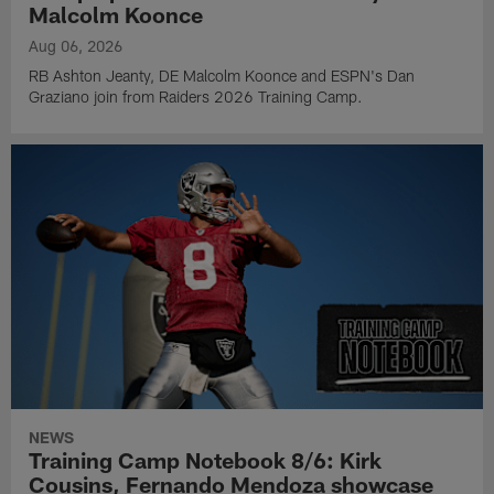
Malcolm Koonce
Aug 06, 2026
RB Ashton Jeanty, DE Malcolm Koonce and ESPN's Dan
Graziano join from Raiders 2026 Training Camp.
NEWS
Training Camp Notebook 8/6: Kirk
Cousins, Fernando Mendoza showcase