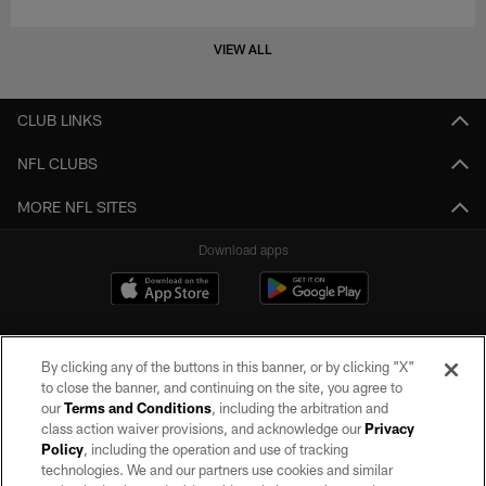
VIEW ALL
CLUB LINKS
NFL CLUBS
MORE NFL SITES
Download apps
By clicking any of the buttons in this banner, or by clicking "X"
to close the banner, and continuing on the site, you agree to
our
Terms and Conditions
, including the arbitration and
class action waiver provisions, and acknowledge our
Privacy
Policy
, including the operation and use of tracking
©2026 by the Las Vegas Raiders. All rights reserved. No portion of this site
may be reproduced without the express written permission of the Las Vegas
technologies. We and our partners use cookies and similar
Raiders.