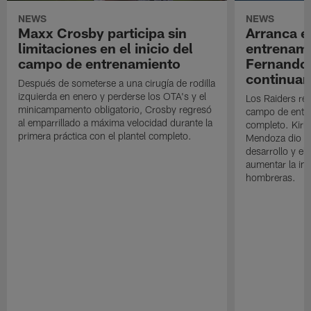
NEWS
NEWS
Maxx Crosby participa sin
Arranca e
limitaciones en el inicio del
entrenami
campo de entrenamiento
Fernando
continuan
Después de someterse a una cirugía de rodilla
izquierda en enero y perderse los OTA's y el
Los Raiders rea
minicampamento obligatorio, Crosby regresó
campo de entre
al emparrillado a máxima velocidad durante la
completo. Kirk 
primera práctica con el plantel completo.
Mendoza dio un
desarrollo y el
aumentar la in
hombreras.