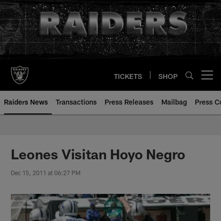
Skip
to
main
content
TICKETS
SHOP
Open menu button
Raiders News
Transactions
Press Releases
Mailbag
Press C
Leones Visitan Hoyo Negro
Dec 15, 2011 at 06:27 PM