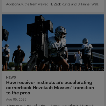
Additionally, the team waived TE Zack Kuntz and S Tanner Wall.
NEWS
How receiver instincts are accelerating
cornerback Hezekiah Masses' transition
to the pros
Aug 05, 2026
A former high school wideout-turned-cornerback, Masses is