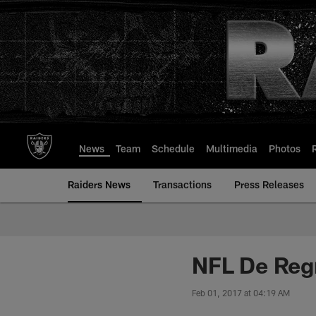
Skip
to
main
content
News
Team
Schedule
Multimedia
Photos
Raiders News
Transactions
Press Releases
NFL De Reg
Feb 01, 2017 at 04:19 AM