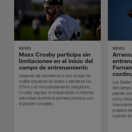
NEWS
NEWS
Maxx Crosby participa sin
Arranc
limitaciones en el inicio del
entren
campo de entrenamiento
Ferna
contin
Después de someterse a una cirugía de
rodilla izquierda en enero y perderse los
Los Raider
OTA's y el minicampamento obligatorio,
del campo
Crosby regresó al emparrillado a máxima
plantel co
velocidad durante la primera práctica con
como titul
el plantel completo.
importante
prepara pa
cuando se