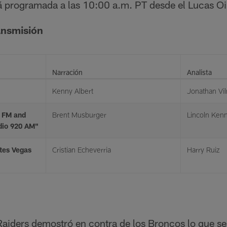
tá programada a las 10:00 a.m. PT desde el Lucas O
ansmisión
Narración
Analista
Kenny Albert
Jonathan Vi
 FM and
Brent Musburger
Lincoln Ken
dio 920 AM"
tes Vegas
Cristian Echeverria
Harry Ruiz
Raiders demostró en contra de los Broncos lo que se