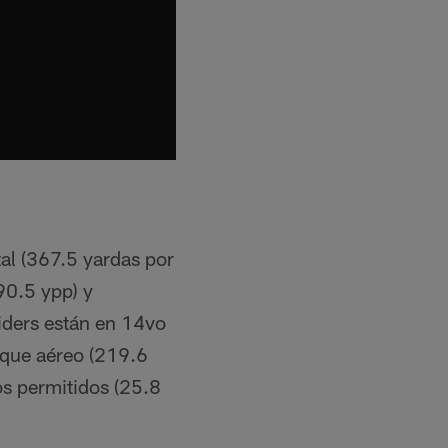
tal (367.5 yardas por
(90.5 ypp) y
iders están en 14vo
taque aéreo (219.6
os permitidos (25.8