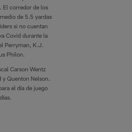
 El corredor de los
omedio de 5.5 yardas
iders si no cuentan
va Covid durante la
el Perryman, K.J.
us Philon.
iscal Carson Wentz
rd y Quenton Nelson.
ara el día de juego
días.