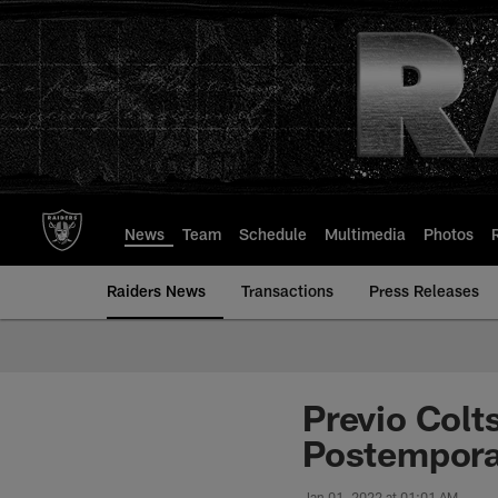
Skip
to
main
content
News
Team
Schedule
Multimedia
Photos
Raiders News
Transactions
Press Releases
Previo Colts
Postemporad
Jan 01, 2022 at 01:01 AM