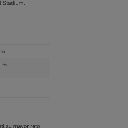
il Stadium.
lma
nedy
rá su mayor reto