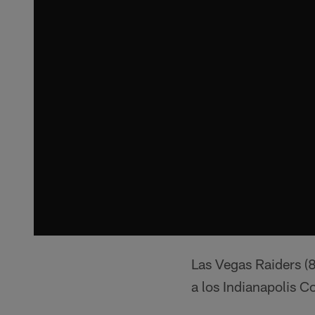
Las Vegas Raiders (
a los Indianapolis C