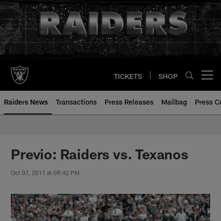
Skip
to
main
content
TICKETS
SHOP
Open menu button
Raiders News
Transactions
Press Releases
Mailbag
Press C
Previo: Raiders vs. Texanos
Oct 07, 2011 at 09:42 PM