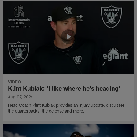
VIDEO
Klint Kubiak: 'I like where he's heading'
Aug 07, 2026
Head Coach Klint Kubiak provides an injury update, discusses
the quarterbacks, the defense and more.