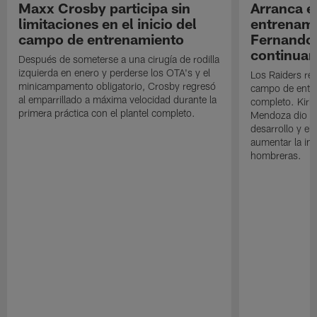
Maxx Crosby participa sin
Arranca e
limitaciones en el inicio del
entrenami
campo de entrenamiento
Fernando
continuan
Después de someterse a una cirugía de rodilla
izquierda en enero y perderse los OTA's y el
Los Raiders rea
minicampamento obligatorio, Crosby regresó
campo de entre
al emparrillado a máxima velocidad durante la
completo. Kirk 
primera práctica con el plantel completo.
Mendoza dio un
desarrollo y el
aumentar la in
hombreras.