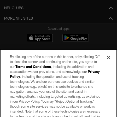
NFL CLUBS
MORE NFL SITES
Download apps
By clicking any of the buttons in this banner, or by clicking "X"
to close the banner, and continuing on the site, you agree to
our
Terms and Conditions
, including the arbitration and
class action waiver provisions, and acknowledge our
Privacy
Policy
, including the operation and use of tracking
©2026 by the Las Vegas Raiders. All rights reserved. No portion of this site
may be reproduced without the express written permission of the Las Vegas
technologies. We and our partners use cookies and similar
Raiders.
technologies (e.g., pixels) on this website to enhance site
navigation, analyze your use of the site, and assist in
PRIVACY POLICY
marketing efforts, including targeted advertising, as explained
in our Privacy Policy. You may “Reject Optional Tracking,”
TERMS OF SERVICE
though some site services may not be available or work as
intended. Note that some of these technologies are necessary
ACCESSIBILITY
to the function of the site and cannot be turned off, and that in