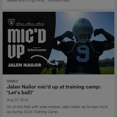
flipped and it's go-time," Johnson said.
VIDEO
Jalen Nailor mic'd up at training camp:
'Let's ball!'
Aug 07, 2026
Go on the field with wide receiver Jalen Nailor as he was mic'd
up during 2026 Training Camp.