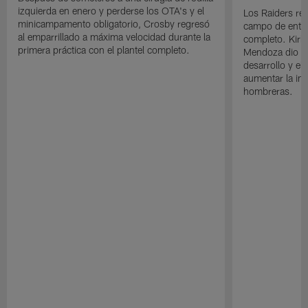
izquierda en enero y perderse los OTA's y el
Los Raiders rea
minicampamento obligatorio, Crosby regresó
campo de entre
al emparrillado a máxima velocidad durante la
completo. Kirk 
primera práctica con el plantel completo.
Mendoza dio un
desarrollo y el
aumentar la in
hombreras.