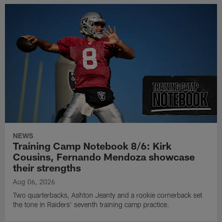
NEWS
Training Camp Notebook 8/6: Kirk
Cousins, Fernando Mendoza showcase
their strengths
Aug 06, 2026
Two quarterbacks, Ashton Jeanty and a rookie cornerback set
the tone in Raiders' seventh training camp practice.