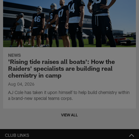
NEWS
'Rising tide raises all boats': How the
Raiders' specialists are building real
chemistry in camp
Aug 04, 2026
AJ Cole has taken it upon himself to help build chemistry within
a brand-new special teams corps.
VIEW ALL
CLUB LINKS