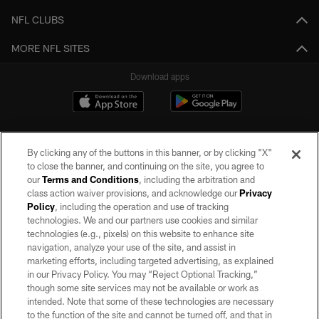
NFL CLUBS
MORE NFL SITES
Download apps
By clicking any of the buttons in this banner, or by clicking "X"
to close the banner, and continuing on the site, you agree to
our
Terms and Conditions
, including the arbitration and
class action waiver provisions, and acknowledge our
Privacy
Policy
, including the operation and use of tracking
©2026 by the Las Vegas Raiders. All rights reserved. No portion of this site
may be reproduced without the express written permission of the Las Vegas
technologies. We and our partners use cookies and similar
Raiders.
technologies (e.g., pixels) on this website to enhance site
navigation, analyze your use of the site, and assist in
PRIVACY POLICY
marketing efforts, including targeted advertising, as explained
in our Privacy Policy. You may “Reject Optional Tracking,”
TERMS OF SERVICE
though some site services may not be available or work as
intended. Note that some of these technologies are necessary
ACCESSIBILITY
to the function of the site and cannot be turned off, and that in