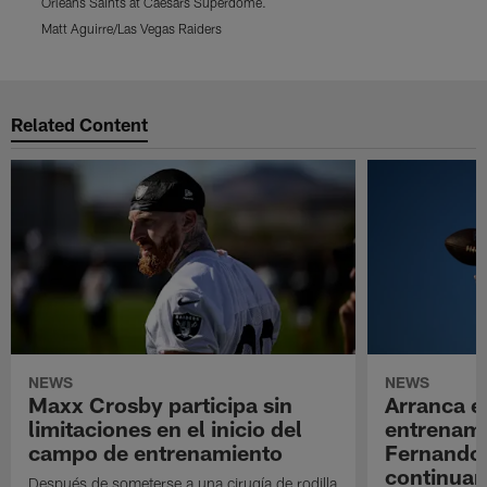
Orleans Saints at Caesars Superdome.
Matt Aguirre/Las Vegas Raiders
M
Pause
Play
Related Content
NEWS
NEWS
Maxx Crosby participa sin
Arranca e
limitaciones en el inicio del
entrenami
campo de entrenamiento
Fernando
continuan
Después de someterse a una cirugía de rodilla