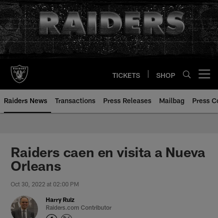
Skip
to
main
content
TICKETS
SHOP
Open menu button
Raiders News
Transactions
Press Releases
Mailbag
Press C
Raiders caen en visita a Nueva
Orleans
Oct 30, 2022 at 02:00 PM
Harry Ruiz
Raiders.com Contributor