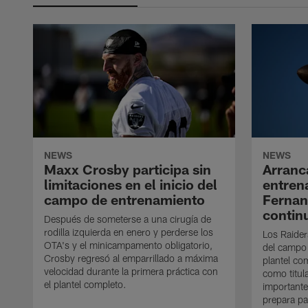
NEWS
NEWS
Maxx Crosby participa sin
Arranc
limitaciones en el inicio del
entren
campo de entrenamiento
Ferna
contin
Después de someterse a una cirugía de
rodilla izquierda en enero y perderse los
Los Raider
OTA's y el minicampamento obligatorio,
del campo
Crosby regresó al emparrillado a máxima
plantel co
velocidad durante la primera práctica con
como titul
el plantel completo.
importante
prepara pa