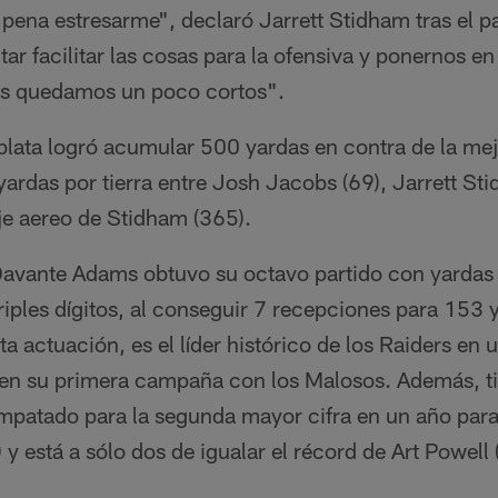
 pena estresarme", declaró Jarrett Stidham tras el pa
ntar facilitar las cosas para la ofensiva y ponernos e
s quedamos un poco cortos".
plata logró acumular 500 yardas en contra de la mej
rdas por tierra entre Josh Jacobs (69), Jarrett St
je aereo de Stidham (365).
 Davante Adams obtuvo su octavo partido con yardas
riples dígitos, al conseguir 7 recepciones para 153 
a actuación, es el líder histórico de los Raiders en
en su primera campaña con los Malosos. Además, t
patado para la segunda mayor cifra en un año para
y está a sólo dos de igualar el récord de Art Powell