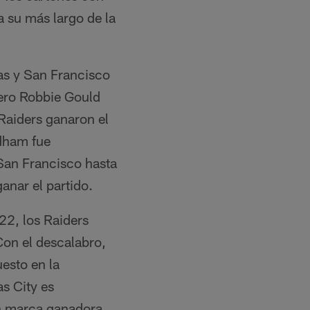
 su más largo de la
as y San Francisco
pero Robbie Gould
 Raiders ganaron el
idham fue
 San Francisco hasta
anar el partido.
22, los Raiders
Con el descalabro,
esto en la
s City es
on marca ganadora