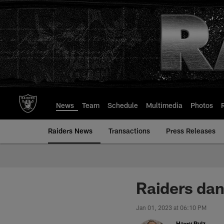
Skip
to
main
content
News
Team
Schedule
Multimedia
Photos
Raiders News
Transactions
Press Releases
Raiders dan
Jan 01, 2023 at 06:10 PM
Harry Ruiz