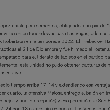
 oportunista por momentos, obligando a un par de "
onvirtieron en touchdowns para Las Vegas, además 
k Robertson en la temporada 2022. El linebacker Ha
ácticas el 21 de Diciembre y fue firmado al roster a
mpatado para el liderato de tacleos en el partido p
blemente, esta unidad no pudo obtener capturas de
onsecutivo.
medio tiempo arriba 17-14 y extendiendo esa ventaj
rcer cuarto, la ofensiva Malosa entregó el balón en t
spejes y una intercepción) y eso permitió que San Fr
27-24 con 13 puntos sin respuesta. Las Vegas igualó