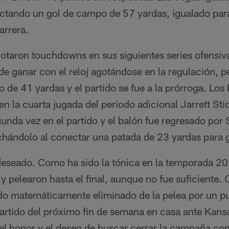
ctando un gol de campo de 57 yardas, igualado para
arrera.
taron touchdowns en sus siguientes series ofensiv
de ganar con el reloj agotándose en la regulación, 
 de 41 yardas y el partido se fue a la prórroga. Los
 en la cuarta jugada del periodo adicional Jarrett St
unda vez en el partido y el balón fue regresado por
chándolo al conectar una patada de 23 yardas para g
 deseado. Como ha sido la tónica en la temporada 20
y pelearon hasta el final, aunque no fue suficiente. 
o matemáticamente eliminado de la pelea por un pu
artido del próximo fin de semana en casa ante Kansa
el honor y el deseo de buscar cerrar la campaña c