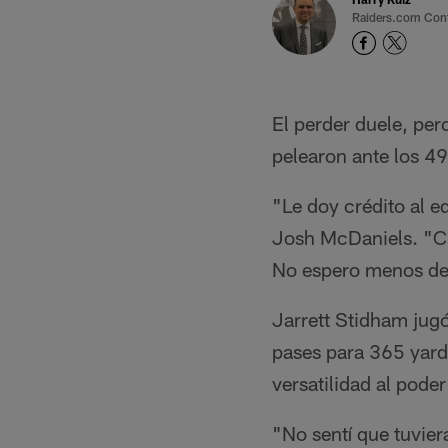
Raiders.com Cont
El perder duele, per
pelearon ante los 4
"Le doy crédito al e
Josh McDaniels. "Cr
No espero menos de 
Jarrett Stidham jugó
pases para 365 yard
versatilidad al pode
"No sentí que tuvie