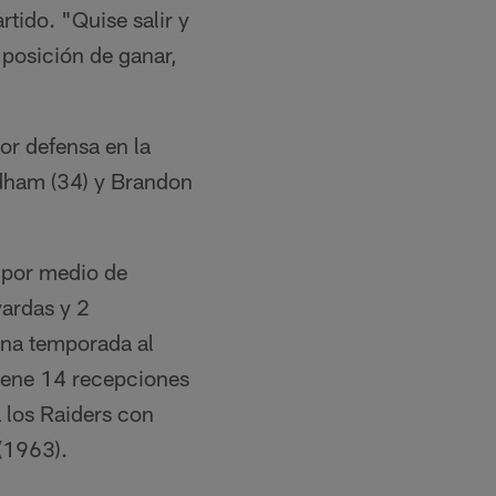
rtido. "Quise salir y
n posición de ganar,
or defensa en la
idham (34) y Brandon
 por medio de
yardas y 2
 una temporada al
iene 14 recepciones
 los Raiders con
 (1963).