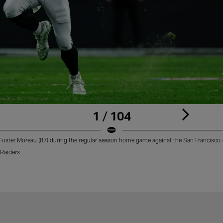
1 / 104
 Foster Moreau (87) during the regular season home game against the San Francisco 
Raiders