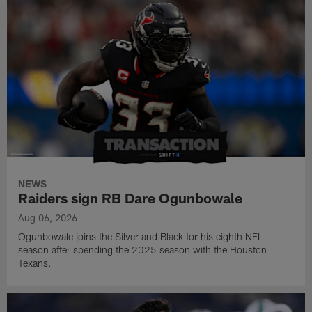
NEWS
Raiders sign RB Dare Ogunbowale
Aug 06, 2026
Ogunbowale joins the Silver and Black for his eighth NFL
season after spending the 2025 season with the Houston
Texans.