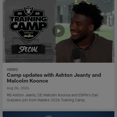
VIDEO
Camp updates with Ashton Jeanty and
Malcolm Koonce
Aug 06, 2026
RB Ashton Jeanty, DE Malcolm Koonce and ESPN's Dan
Graziano join from Raiders 2026 Training Camp.