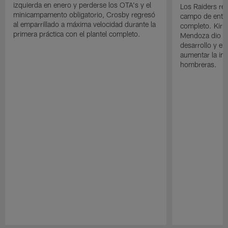
izquierda en enero y perderse los OTA's y el
Los Raiders rea
minicampamento obligatorio, Crosby regresó
campo de entre
al emparrillado a máxima velocidad durante la
completo. Kirk 
primera práctica con el plantel completo.
Mendoza dio un
desarrollo y el
aumentar la in
hombreras.