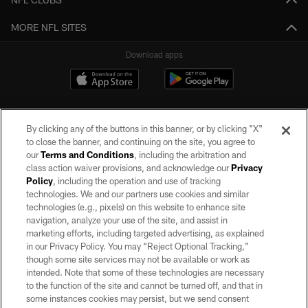
MORE NFL SITES
Download apps
By clicking any of the buttons in this banner, or by clicking "X"
to close the banner, and continuing on the site, you agree to
our
Terms and Conditions
, including the arbitration and
class action waiver provisions, and acknowledge our
Privacy
Policy
, including the operation and use of tracking
©2026 by the Las Vegas Raiders. All rights reserved. No portion of this site
may be reproduced without the express written permission of the Las Vegas
technologies. We and our partners use cookies and similar
Raiders.
technologies (e.g., pixels) on this website to enhance site
navigation, analyze your use of the site, and assist in
PRIVACY POLICY
marketing efforts, including targeted advertising, as explained
in our Privacy Policy. You may “Reject Optional Tracking,”
TERMS OF SERVICE
though some site services may not be available or work as
intended. Note that some of these technologies are necessary
ACCESSIBILITY
to the function of the site and cannot be turned off, and that in
AD CHOICES
some instances cookies may persist, but we send consent