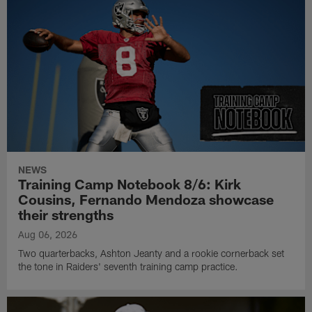
NEWS
Training Camp Notebook 8/6: Kirk
Cousins, Fernando Mendoza showcase
their strengths
Aug 06, 2026
Two quarterbacks, Ashton Jeanty and a rookie cornerback set
the tone in Raiders' seventh training camp practice.