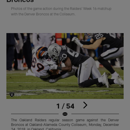
Photos of the game action during the Raiders' Week 16 matchup
with the Denver Broncos at the Coliseum.
1 / 54
The Oakland Raiders regular season game against the Denver
Broncos at Oakland-Alameda County Coliseum, Monday, December
B
24, 2018, in Oakland, California.
2