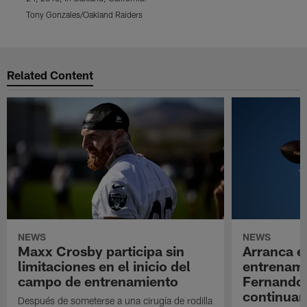
Tony Gonzales/Oakland Raiders
T
Pause
Play
Related Content
NEWS
NEWS
Maxx Crosby participa sin
Arranca e
limitaciones en el inicio del
entrenami
campo de entrenamiento
Fernando
continuan
Después de someterse a una cirugía de rodilla