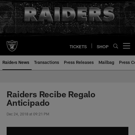
Skip
to
main
content
TICKETS
SHOP
Open menu button
Raiders News
Transactions
Press Releases
Mailbag
Press C
Raiders Recibe Regalo
Anticipado
Dec 24, 2018 at 09:21 PM