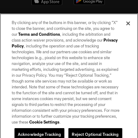
By clicking any of the buttons in this banner, or by clicking "X"
to close the banner, and continuing on the site, you agree to
our
Terms and Conditions
, including the arbitration and
class action waiver provisions, and acknowledge our
Privacy
Policy
, including the operation and use of tracking
©2026 by the Las Vegas Raiders. All rights reserved. No portion of this site
may be reproduced without the express written permission of the Las Vegas
technologies. We and our partners use cookies and similar
Raiders.
technologies (e.g., pixels) on this website to enhance site
navigation, analyze your use of the site, and assist in
PRIVACY POLICY
marketing efforts, including targeted advertising, as explained
in our Privacy Policy. You may “Reject Optional Tracking,”
TERMS OF SERVICE
though some site services may not be available or work as
intended. Note that some of these technologies are necessary
ACCESSIBILITY
to the function of the site and cannot be turned off, and that in
AD CHOICES
some instances cookies may persist, but we send consent
signals to third parties to restrict the processing of your
YOUR PRIVACY CHOICES
information consistent with your privacy preferences. For more
information or to further customize your tracking preferences,
COOKIE SETTINGS
use these
Cookie Settings
.
PREFERENCE CENTER
Acknowledge Tracking
Reject Optional Tracking