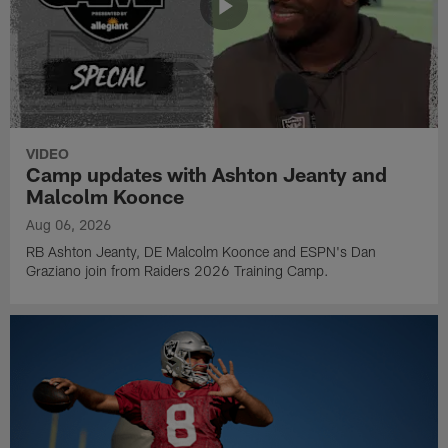
VIDEO
Camp updates with Ashton Jeanty and
Malcolm Koonce
Aug 06, 2026
RB Ashton Jeanty, DE Malcolm Koonce and ESPN's Dan
Graziano join from Raiders 2026 Training Camp.