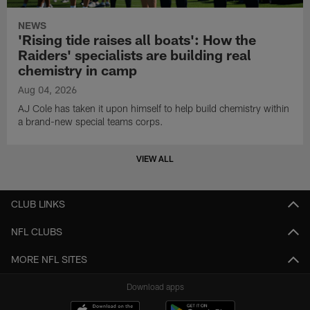
NEWS
'Rising tide raises all boats': How the
Raiders' specialists are building real
chemistry in camp
Aug 04, 2026
AJ Cole has taken it upon himself to help build chemistry within
a brand-new special teams corps.
VIEW ALL
CLUB LINKS
NFL CLUBS
MORE NFL SITES
Download apps