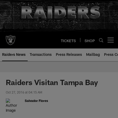
Skip
to
main
content
TICKETS
SHOP
Open menu button
Raiders News
Transactions
Press Releases
Mailbag
Press C
Raiders Visitan Tampa Bay
Oct 27, 2016 at 04:15 AM
Salvador Flores