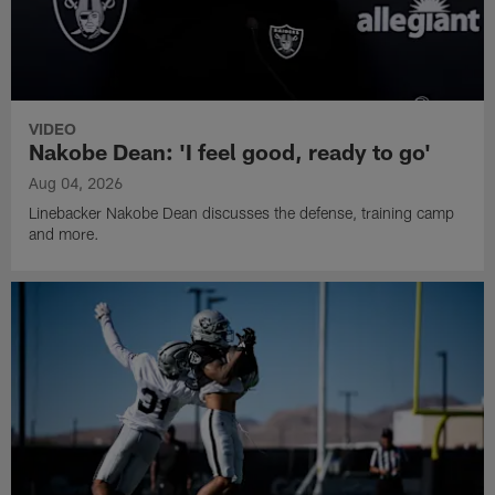
VIDEO
Nakobe Dean: 'I feel good, ready to go'
Aug 04, 2026
Linebacker Nakobe Dean discusses the defense, training camp
and more.