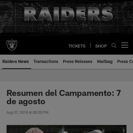
Skip
to
main
content
TICKETS
SHOP
Open menu button
Raiders News
Transactions
Press Releases
Mailbag
Press C
Resumen del Campamento: 7
de agosto
Aug 07, 2018 at 08:00 PM