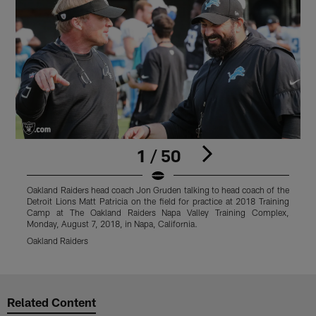
1 / 50
Oakland Raiders head coach Jon Gruden talking to head coach of the
O
Detroit Lions Matt Patricia on the field for practice at 2018 Training
2
Camp at The Oakland Raiders Napa Valley Training Complex,
C
Monday, August 7, 2018, in Napa, California.
T
Oakland Raiders
Pause
Play
Related Content