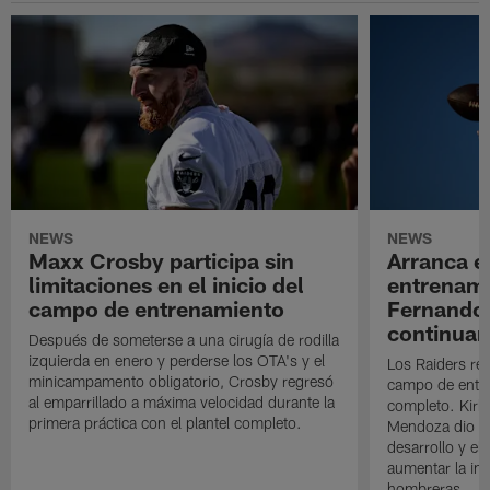
NEWS
NEWS
Maxx Crosby participa sin
Arranca e
limitaciones en el inicio del
entrenami
campo de entrenamiento
Fernando
continuan
Después de someterse a una cirugía de rodilla
izquierda en enero y perderse los OTA's y el
Los Raiders rea
minicampamento obligatorio, Crosby regresó
campo de entre
al emparrillado a máxima velocidad durante la
completo. Kirk 
primera práctica con el plantel completo.
Mendoza dio un
desarrollo y el
aumentar la in
hombreras.