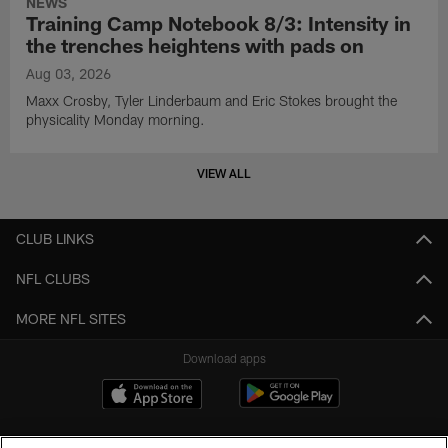
NEWS
Training Camp Notebook 8/3: Intensity in
the trenches heightens with pads on
Aug 03, 2026
Maxx Crosby, Tyler Linderbaum and Eric Stokes brought the
physicality Monday morning.
VIEW ALL
CLUB LINKS
NFL CLUBS
MORE NFL SITES
Download apps