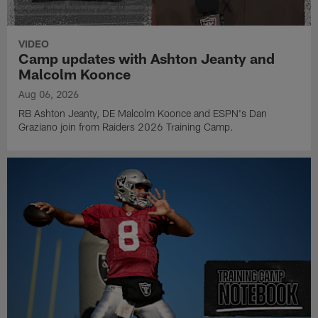
VIDEO
Camp updates with Ashton Jeanty and
Malcolm Koonce
Aug 06, 2026
RB Ashton Jeanty, DE Malcolm Koonce and ESPN's Dan
Graziano join from Raiders 2026 Training Camp.