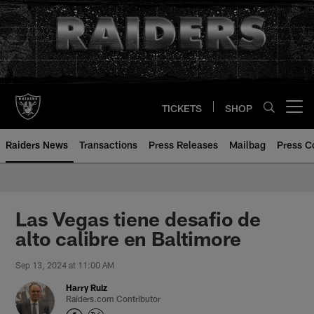
Skip
to
main
content
TICKETS
SHOP
Open menu button
Raiders News
Transactions
Press Releases
Mailbag
Press C
Las Vegas tiene desafio de
alto calibre en Baltimore
Sep 13, 2024 at 11:00 AM
Harry Ruiz
Raiders.com Contributor