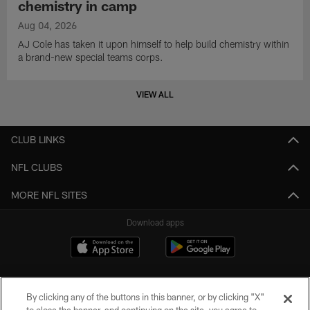
chemistry in camp
Aug 04, 2026
AJ Cole has taken it upon himself to help build chemistry within
a brand-new special teams corps.
VIEW ALL
CLUB LINKS
NFL CLUBS
MORE NFL SITES
Download apps
By clicking any of the buttons in this banner, or by clicking "X"