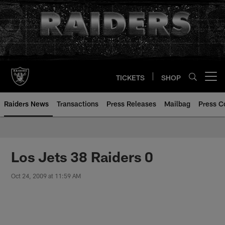
Skip
to
main
content
TICKETS
SHOP
Open menu button
Raiders News
Transactions
Press Releases
Mailbag
Press C
Los Jets 38 Raiders 0
Oct 24, 2009 at 11:59 AM