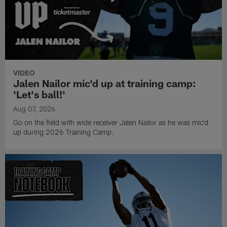
VIDEO
Jalen Nailor mic'd up at training camp:
'Let's ball!'
Aug 07, 2026
Go on the field with wide receiver Jalen Nailor as he was mic'd
up during 2026 Training Camp.