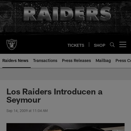
Skip
to
main
content
TICKETS
SHOP
Open menu button
Raiders News
Transactions
Press Releases
Mailbag
Press C
Los Raiders Introducen a
Seymour
Sep 14, 2009 at 11:04 AM