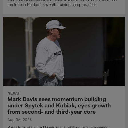
the tone in Raiders' seventh training camp practice.
NEWS
Mark Davis sees momentum building
under Spytek and Kubiak, eyes growth
from second‑ and third‑year core
Aug 06, 2026
Paul Gutierrez joined Davis in his midfield box overseeing