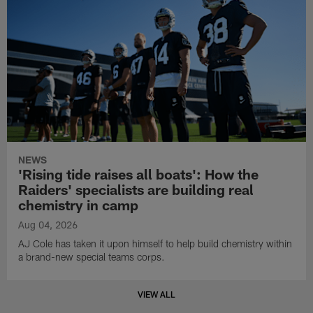
NEWS
'Rising tide raises all boats': How the
Raiders' specialists are building real
chemistry in camp
Aug 04, 2026
AJ Cole has taken it upon himself to help build chemistry within
a brand-new special teams corps.
VIEW ALL