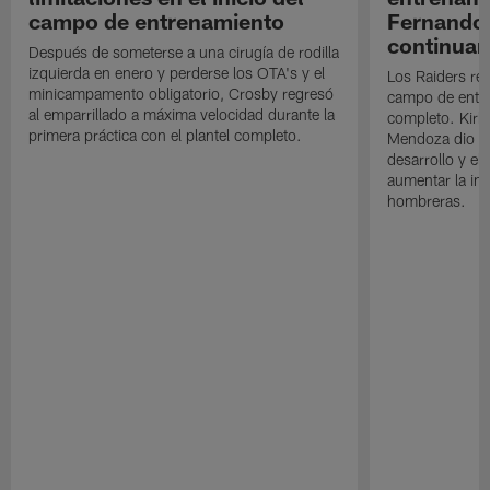
campo de entrenamiento
Fernando
continuan
Después de someterse a una cirugía de rodilla
izquierda en enero y perderse los OTA's y el
Los Raiders rea
minicampamento obligatorio, Crosby regresó
campo de entre
al emparrillado a máxima velocidad durante la
completo. Kirk 
primera práctica con el plantel completo.
Mendoza dio un
desarrollo y el
aumentar la in
hombreras.