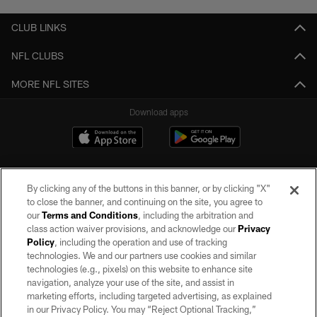
CLUB LINKS
NFL CLUBS
MORE NFL SITES
Download apps
By clicking any of the buttons in this banner, or by clicking "X"
to close the banner, and continuing on the site, you agree to
our
Terms and Conditions
, including the arbitration and
class action waiver provisions, and acknowledge our
Privacy
Policy
, including the operation and use of tracking
©2026 by the Las Vegas Raiders. All rights reserved. No portion of this site
may be reproduced without the express written permission of the Las Vegas
technologies. We and our partners use cookies and similar
Raiders.
technologies (e.g., pixels) on this website to enhance site
navigation, analyze your use of the site, and assist in
PRIVACY POLICY
marketing efforts, including targeted advertising, as explained
in our Privacy Policy. You may “Reject Optional Tracking,”
TERMS OF SERVICE