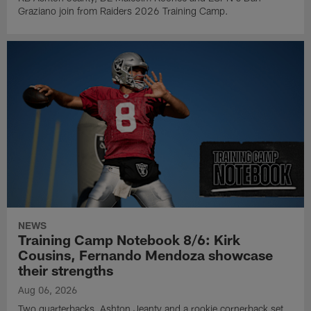
Graziano join from Raiders 2026 Training Camp.
NEWS
Training Camp Notebook 8/6: Kirk
Cousins, Fernando Mendoza showcase
their strengths
Aug 06, 2026
Two quarterbacks, Ashton Jeanty and a rookie cornerback set