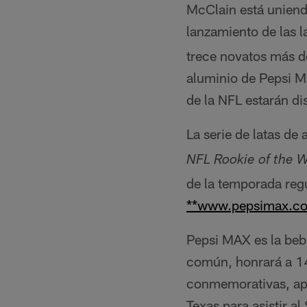
McClain está uniend
lanzamiento de las 
trece novatos más d
aluminio de Pepsi M
de la NFL estarán di
La serie de latas d
NFL Rookie of the 
de la temporada regu
**www.pepsimax.co
Pepsi MAX es la bebi
común, honrará a 14
conmemorativas, apar
Texas para asistir a