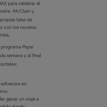
AX para celebrar el
McClain y
okie.
propias latas de
x con los novatos
ntes.
el programa
Pepsi
ada semana y al final
portales:
 esfuerzos en
inio
er ganar un viaje a
partido donde