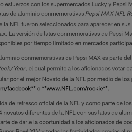
o esfuerzos con los supermercados Lucky y Pepsi M
latas de aluminio conmemorativas
Pepsi MAX NFL Ro
e la NFL fueron seleccionados para aparecer en sus 
ax. La versión de latas conmemorativas de Pepsi Ma
sponibles por tiempo limitado en mercados participa
e aluminio conmemorativas de Pepsi MAX es parte d
, el cual permite a los aficionados votar c
Week/Year
lar por el mejor Novato de la NFL por medio de los 
m/facebook**
o
**www.NFL.com/rookie**
.
da de refresco oficial de la NFL y como parte de los
 novatos diferentes de la NFL con sus latas de alum
te de darle la oportunidad a los aficionados de pod
l Super Bowl XLV y todas las festividades previas al 