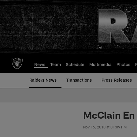
Skip
to
main
content
News
Team
Schedule
Multimedia
Photos
Raiders News
Transactions
Press Releases
McClain En
Nov 16, 2010 at 01:09 PM