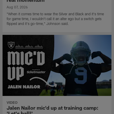
Aug 07, 2026
"When it comes time to wear the Silver and Black and it's time
for game time, I wouldn't call it an alter ego but a switch gets
flipped and it's go-time," Johnson said.
VIDEO
Jalen Nailor mic'd up at training camp:
'Let's ball!'