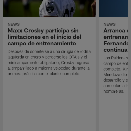
NEWS
NEWS
Maxx Crosby participa sin
Arranca e
limitaciones en el inicio del
entrenami
campo de entrenamiento
Fernando
continuan
Después de someterse a una cirugía de rodilla
izquierda en enero y perderse los OTA's y el
Los Raiders rea
minicampamento obligatorio, Crosby regresó
campo de entre
al emparrillado a máxima velocidad durante la
completo. Kirk 
primera práctica con el plantel completo.
Mendoza dio un
desarrollo y el
aumentar la in
hombreras.