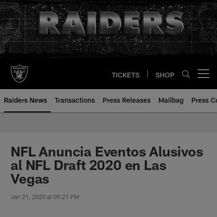
Skip
to
main
content
TICKETS
SHOP
Open menu button
Raiders News
Transactions
Press Releases
Mailbag
Press C
NFL Anuncia Eventos Alusivos
al NFL Draft 2020 en Las
Vegas
Jan 21, 2020 at 09:21 PM