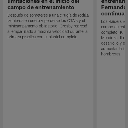
limitaciones en el inicio del
entrenami
campo de entrenamiento
Fernando
continuan
Después de someterse a una cirugía de rodilla
izquierda en enero y perderse los OTA's y el
Los Raiders rea
minicampamento obligatorio, Crosby regresó
campo de entre
al emparrillado a máxima velocidad durante la
completo. Kirk 
primera práctica con el plantel completo.
Mendoza dio un
desarrollo y el
aumentar la in
hombreras.