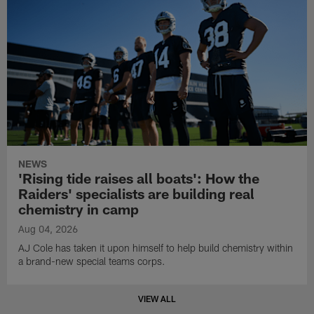
NEWS
'Rising tide raises all boats': How the
Raiders' specialists are building real
chemistry in camp
Aug 04, 2026
AJ Cole has taken it upon himself to help build chemistry within
a brand-new special teams corps.
VIEW ALL