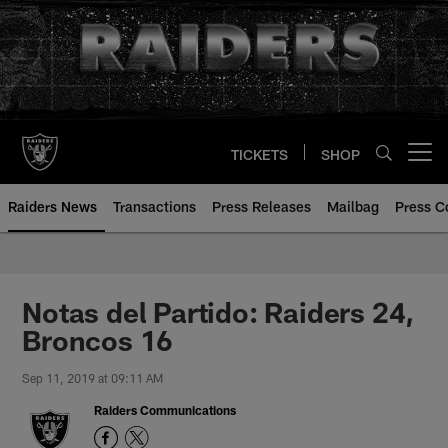
Skip
to
main
content
TICKETS
SHOP
Open menu button
Raiders News
Transactions
Press Releases
Mailbag
Press C
Notas del Partido: Raiders 24,
Broncos 16
Sep 11, 2019 at 09:11 AM
Raiders Communications