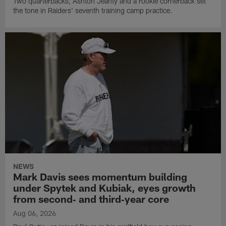
Two quarterbacks, Ashton Jeanty and a rookie cornerback set
the tone in Raiders' seventh training camp practice.
NEWS
Mark Davis sees momentum building
under Spytek and Kubiak, eyes growth
from second‑ and third‑year core
Aug 06, 2026