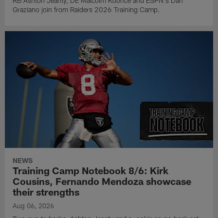
RB Ashton Jeanty, DE Malcolm Koonce and ESPN's Dan
Graziano join from Raiders 2026 Training Camp.
NEWS
Training Camp Notebook 8/6: Kirk
Cousins, Fernando Mendoza showcase
their strengths
Aug 06, 2026