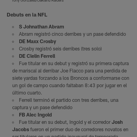
Tony Gonzales/Oakland Raiders
T
Pause
Play
Debuts en la NFL
S Johnathan Abram
Abram registró cinco derribes y un pase defendido
DE Maxx Crosby
Crosby registró seis derribes (tres solo)
DE Clelin Ferrell
Fue titular en su debut y registró su primera captura
de mariscal al derribar Joe Flacco para una perdida de
siete yardas forzando a los Broncos a conformarse con
un gol de campo cuando faltaban 8:43 por jugar en el
último cuarto.
Ferrell terminó el partido con tres derribes, una
captura y un pase defendido
FB Alec Ingold
Fue titular en su debut, Ingold y el corredor
Josh
Jacobs
fueron el primer duo de corredores novatos en
ser titulares en un partido inaugural de temporada