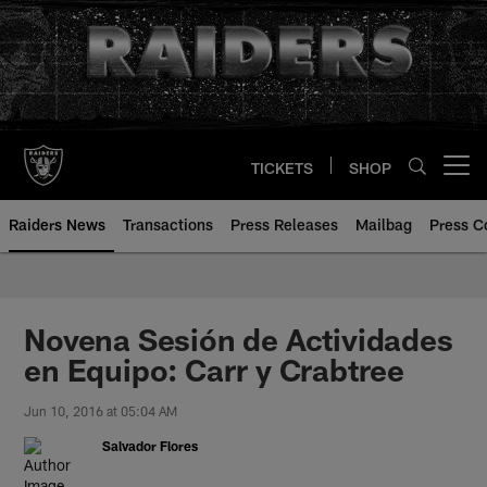
Skip
to
main
content
TICKETS
SHOP
Open menu button
Raiders News
Transactions
Press Releases
Mailbag
Press C
Novena Sesión de Actividades
en Equipo: Carr y Crabtree
Jun 10, 2016 at 05:04 AM
Salvador Flores