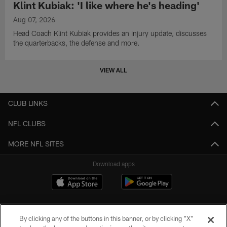
Klint Kubiak: 'I like where he's heading'
Aug 07, 2026
Head Coach Klint Kubiak provides an injury update, discusses
the quarterbacks, the defense and more.
VIEW ALL
CLUB LINKS
NFL CLUBS
MORE NFL SITES
Download apps
By clicking any of the buttons in this banner, or by clicking "X"