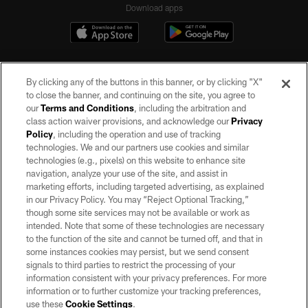
Download apps
By clicking any of the buttons in this banner, or by clicking "X"
to close the banner, and continuing on the site, you agree to
our
Terms and Conditions
, including the arbitration and
class action waiver provisions, and acknowledge our
Privacy
Policy
, including the operation and use of tracking
©2026 by the Las Vegas Raiders. All rights reserved. No portion of this site
may be reproduced without the express written permission of the Las Vegas
technologies. We and our partners use cookies and similar
Raiders.
technologies (e.g., pixels) on this website to enhance site
navigation, analyze your use of the site, and assist in
PRIVACY POLICY
marketing efforts, including targeted advertising, as explained
in our Privacy Policy. You may “Reject Optional Tracking,”
TERMS OF SERVICE
though some site services may not be available or work as
intended. Note that some of these technologies are necessary
ACCESSIBILITY
to the function of the site and cannot be turned off, and that in
AD CHOICES
some instances cookies may persist, but we send consent
signals to third parties to restrict the processing of your
YOUR PRIVACY CHOICES
information consistent with your privacy preferences. For more
information or to further customize your tracking preferences,
COOKIE SETTINGS
use these
Cookie Settings
.