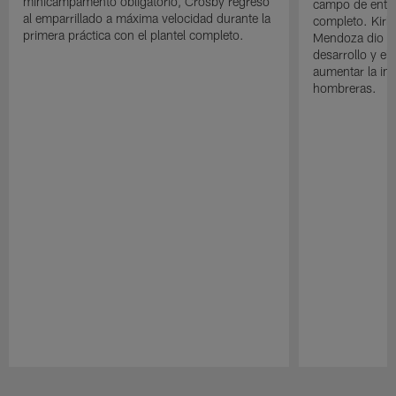
minicampamento obligatorio, Crosby regresó
campo de entre
al emparrillado a máxima velocidad durante la
completo. Kirk 
primera práctica con el plantel completo.
Mendoza dio un
desarrollo y el
aumentar la in
hombreras.
Pause
Play