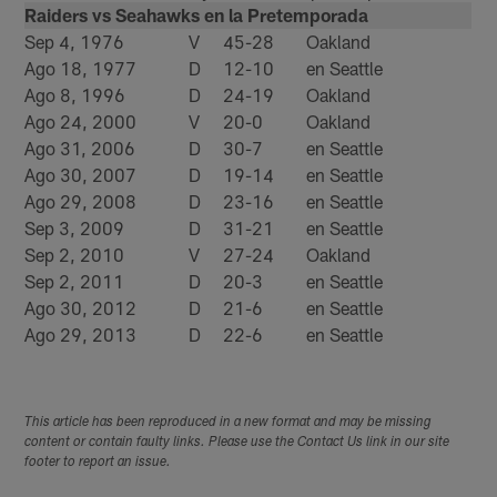
Raiders vs Seahawks en la Pretemporada
Sep 4, 1976
V
45-28
Oakland
Ago 18, 1977
D
12-10
en Seattle
Ago 8, 1996
D
24-19
Oakland
Ago 24, 2000
V
20-0
Oakland
Ago 31, 2006
D
30-7
en Seattle
Ago 30, 2007
D
19-14
en Seattle
Ago 29, 2008
D
23-16
en Seattle
Sep 3, 2009
D
31-21
en Seattle
Sep 2, 2010
V
27-24
Oakland
Sep 2, 2011
D
20-3
en Seattle
Ago 30, 2012
D
21-6
en Seattle
Ago 29, 2013
D
22-6
en Seattle
This article has been reproduced in a new format and may be missing
content or contain faulty links. Please use the Contact Us link in our site
footer to report an issue.