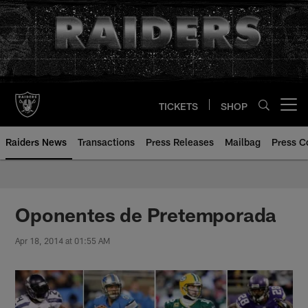
Skip
to
main
content
TICKETS
SHOP
Open menu button
Raiders News
Transactions
Press Releases
Mailbag
Press C
Oponentes de Pretemporada
Apr 18, 2014 at 01:55 AM