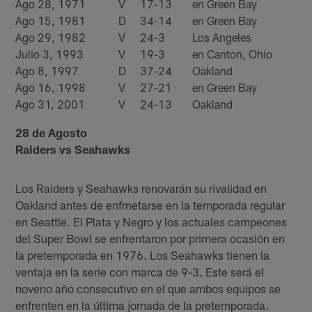
Ago 28, 1971
V
17-13
en Green Bay
Ago 15, 1981
D
34-14
en Green Bay
Ago 29, 1982
V
24-3
Los Angeles
Julio 3, 1993
V
19-3
en Canton, Ohio
Ago 8, 1997
D
37-24
Oakland
Ago 16, 1998
V
27-21
en Green Bay
Ago 31, 2001
V
24-13
Oakland
28 de Agosto
Raiders vs Seahawks
Los Raiders y Seahawks renovarán su rivalidad en
Oakland antes de enfrnetarse en la temporada regular
en Seattle. El Plata y Negro y los actuales campeones
del Super Bowl se enfrentaron por primera ocasión en
la pretemporada en 1976. Los Seahawks tienen la
ventaja en la serie con marca de 9-3. Este será el
noveno año consecutivo en el que ambos equipos se
enfrenten en la última jornada de la pretemporada.