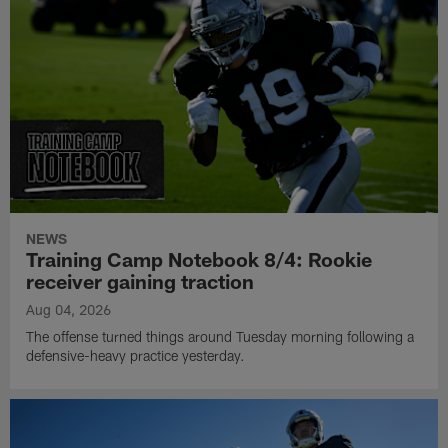
NEWS
Training Camp Notebook 8/4: Rookie
receiver gaining traction
Aug 04, 2026
The offense turned things around Tuesday morning following a
defensive-heavy practice yesterday.