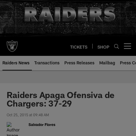
Skip
to
main
content
TICKETS
SHOP
Open menu button
Raiders News
Transactions
Press Releases
Mailbag
Press C
Raiders Apaga Ofensiva de
Chargers: 37-29
Oct 25, 2015 at 09:48 AM
Salvador Flores