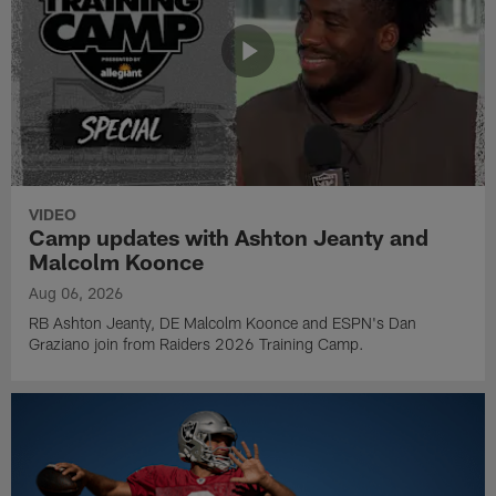
VIDEO
Camp updates with Ashton Jeanty and
Malcolm Koonce
Aug 06, 2026
RB Ashton Jeanty, DE Malcolm Koonce and ESPN's Dan
Graziano join from Raiders 2026 Training Camp.