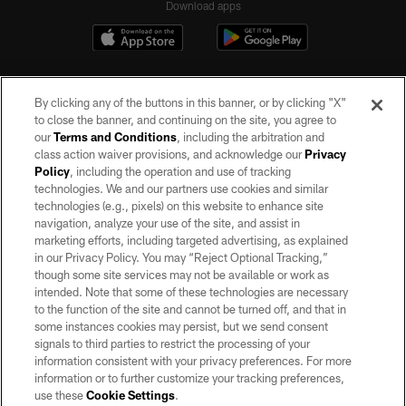
Download apps
By clicking any of the buttons in this banner, or by clicking "X"
to close the banner, and continuing on the site, you agree to
our
Terms and Conditions
, including the arbitration and
class action waiver provisions, and acknowledge our
Privacy
Policy
, including the operation and use of tracking
©2026 by the Las Vegas Raiders. All rights reserved. No portion of this site
may be reproduced without the express written permission of the Las Vegas
technologies. We and our partners use cookies and similar
Raiders.
technologies (e.g., pixels) on this website to enhance site
navigation, analyze your use of the site, and assist in
PRIVACY POLICY
marketing efforts, including targeted advertising, as explained
in our Privacy Policy. You may “Reject Optional Tracking,”
TERMS OF SERVICE
though some site services may not be available or work as
intended. Note that some of these technologies are necessary
ACCESSIBILITY
to the function of the site and cannot be turned off, and that in
AD CHOICES
some instances cookies may persist, but we send consent
signals to third parties to restrict the processing of your
YOUR PRIVACY CHOICES
information consistent with your privacy preferences. For more
information or to further customize your tracking preferences,
COOKIE SETTINGS
use these
Cookie Settings
.