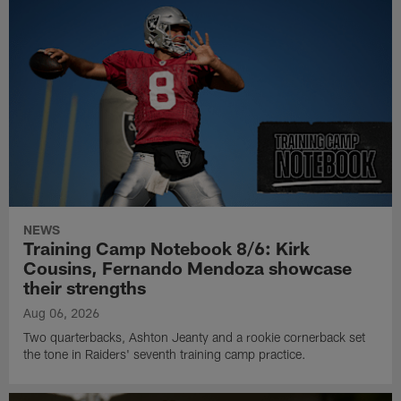
NEWS
Training Camp Notebook 8/6: Kirk
Cousins, Fernando Mendoza showcase
their strengths
Aug 06, 2026
Two quarterbacks, Ashton Jeanty and a rookie cornerback set
the tone in Raiders' seventh training camp practice.