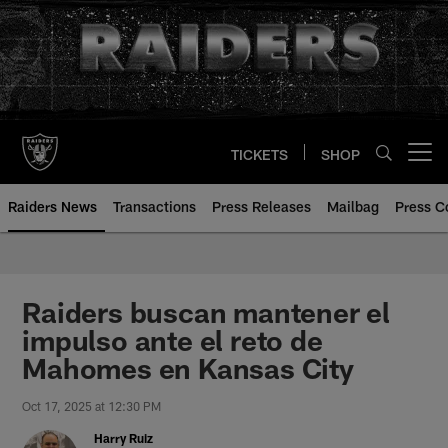
Skip
to
main
content
TICKETS
SHOP
Open menu button
Raiders News
Transactions
Press Releases
Mailbag
Press C
Raiders buscan mantener el
impulso ante el reto de
Mahomes en Kansas City
Oct 17, 2025 at 12:30 PM
Harry Ruiz