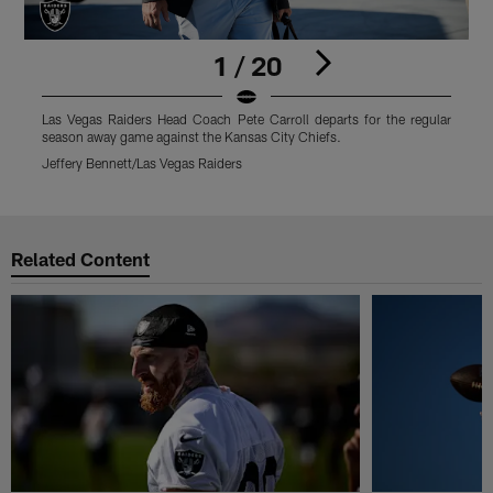
1 / 20
Las Vegas Raiders Head Coach Pete Carroll departs for the regular
L
season away game against the Kansas City Chiefs.
r
Jeffery Bennett/Las Vegas Raiders
J
Pause
Play
Related Content