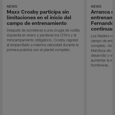
NEWS
NEWS
Maxx Crosby participa sin
Arranca e
limitaciones en el inicio del
entrenami
campo de entrenamiento
Fernando
continuan
Después de someterse a una cirugía de rodilla
izquierda en enero y perderse los OTA's y el
Los Raiders rea
minicampamento obligatorio, Crosby regresó
campo de entre
al emparrillado a máxima velocidad durante la
completo. Kirk 
primera práctica con el plantel completo.
Mendoza dio un
desarrollo y el
aumentar la in
hombreras.