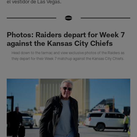
el vestidor de Las Vegas.
Photos: Raiders depart for Week 7
against the Kansas City Chiefs
Head down to the tarmac and view exclusive photos of the Raiders as
they depart for their Week 7 matchup against the Kansas City Chiefs.