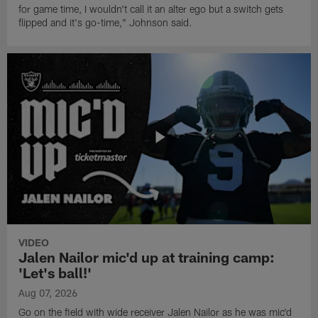
for game time, I wouldn't call it an alter ego but a switch gets
flipped and it's go-time," Johnson said.
VIDEO
Jalen Nailor mic'd up at training camp:
'Let's ball!'
Aug 07, 2026
Go on the field with wide receiver Jalen Nailor as he was mic'd