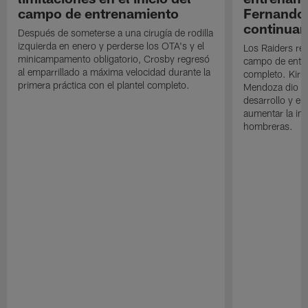
campo de entrenamiento
Fernando
continuan
Después de someterse a una cirugía de rodilla
izquierda en enero y perderse los OTA's y el
Los Raiders rea
minicampamento obligatorio, Crosby regresó
campo de entre
al emparrillado a máxima velocidad durante la
completo. Kirk 
primera práctica con el plantel completo.
Mendoza dio un
desarrollo y el
aumentar la in
hombreras.