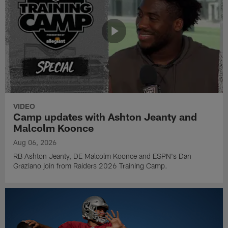
VIDEO
Camp updates with Ashton Jeanty and
Malcolm Koonce
Aug 06, 2026
RB Ashton Jeanty, DE Malcolm Koonce and ESPN's Dan
Graziano join from Raiders 2026 Training Camp.