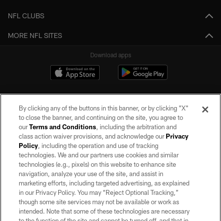
NFL CLUBS
MORE NFL SITES
Download apps
By clicking any of the buttons in this banner, or by clicking "X"
to close the banner, and continuing on the site, you agree to
our
Terms and Conditions
, including the arbitration and
class action waiver provisions, and acknowledge our
Privacy
Policy
, including the operation and use of tracking
©2026 by the Las Vegas Raiders. All rights reserved. No portion of this site
may be reproduced without the express written permission of the Las Vegas
technologies. We and our partners use cookies and similar
Raiders.
technologies (e.g., pixels) on this website to enhance site
navigation, analyze your use of the site, and assist in
PRIVACY POLICY
marketing efforts, including targeted advertising, as explained
in our Privacy Policy. You may “Reject Optional Tracking,”
TERMS OF SERVICE
though some site services may not be available or work as
intended. Note that some of these technologies are necessary
ACCESSIBILITY
to the function of the site and cannot be turned off, and that in