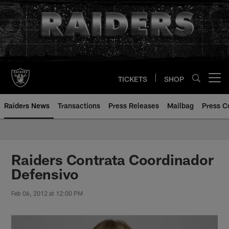
Skip
to
main
content
TICKETS
SHOP
Open menu button
Raiders News
Transactions
Press Releases
Mailbag
Press C
Raiders Contrata Coordinador
Defensivo
Feb 06, 2012 at 12:00 PM