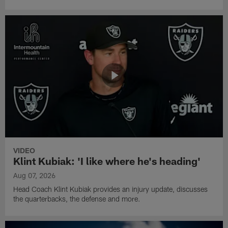
VIDEO
Klint Kubiak: 'I like where he's heading'
Aug 07, 2026
Head Coach Klint Kubiak provides an injury update, discusses
the quarterbacks, the defense and more.