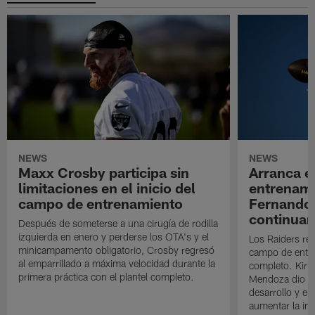
NEWS
NEWS
Maxx Crosby participa sin
Arranca e
limitaciones en el inicio del
entrenami
campo de entrenamiento
Fernando
continuan
Después de someterse a una cirugía de rodilla
izquierda en enero y perderse los OTA's y el
Los Raiders rea
minicampamento obligatorio, Crosby regresó
campo de entre
al emparrillado a máxima velocidad durante la
completo. Kirk 
primera práctica con el plantel completo.
Mendoza dio un
desarrollo y el
aumentar la in