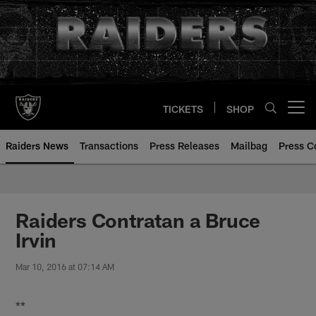
Skip
to
main
content
TICKETS
SHOP
Open menu button
Raiders News
Transactions
Press Releases
Mailbag
Press C
Raiders Contratan a Bruce
Irvin
Mar 10, 2016 at 07:14 AM
**