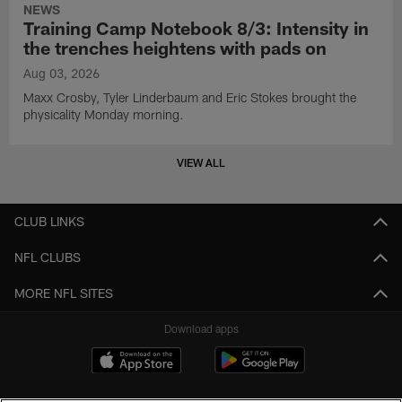
NEWS
Training Camp Notebook 8/3: Intensity in
the trenches heightens with pads on
Aug 03, 2026
Maxx Crosby, Tyler Linderbaum and Eric Stokes brought the
physicality Monday morning.
VIEW ALL
CLUB LINKS
NFL CLUBS
MORE NFL SITES
Download apps