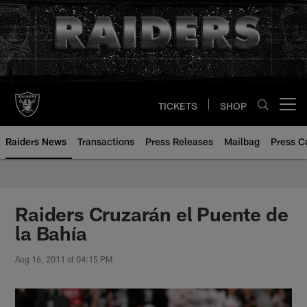
Skip
to
main
content
TICKETS
SHOP
Open menu button
Raiders News
Transactions
Press Releases
Mailbag
Press C
Raiders Cruzarán el Puente de
la Bahía
Aug 16, 2011 at 04:15 PM