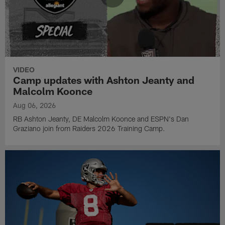
VIDEO
Camp updates with Ashton Jeanty and
Malcolm Koonce
Aug 06, 2026
RB Ashton Jeanty, DE Malcolm Koonce and ESPN's Dan
Graziano join from Raiders 2026 Training Camp.