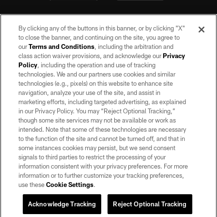
By clicking any of the buttons in this banner, or by clicking "X"
to close the banner, and continuing on the site, you agree to
our
Terms and Conditions
, including the arbitration and
class action waiver provisions, and acknowledge our
Privacy
Policy
, including the operation and use of tracking
©2026 by the Las Vegas Raiders. All rights reserved. No portion of this site
may be reproduced without the express written permission of the Las Vegas
technologies. We and our partners use cookies and similar
Raiders.
technologies (e.g., pixels) on this website to enhance site
navigation, analyze your use of the site, and assist in
PRIVACY POLICY
marketing efforts, including targeted advertising, as explained
in our Privacy Policy. You may “Reject Optional Tracking,”
TERMS OF SERVICE
though some site services may not be available or work as
intended. Note that some of these technologies are necessary
ACCESSIBILITY
to the function of the site and cannot be turned off, and that in
AD CHOICES
some instances cookies may persist, but we send consent
signals to third parties to restrict the processing of your
YOUR PRIVACY CHOICES
information consistent with your privacy preferences. For more
information or to further customize your tracking preferences,
COOKIE SETTINGS
use these
Cookie Settings
.
PREFERENCE CENTER
Acknowledge Tracking
Reject Optional Tracking