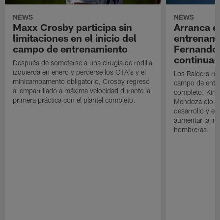
NEWS
NEWS
Maxx Crosby participa sin
Arranca e
limitaciones en el inicio del
entrenami
campo de entrenamiento
Fernando
continuan
Después de someterse a una cirugía de rodilla
izquierda en enero y perderse los OTA's y el
Los Raiders rea
minicampamento obligatorio, Crosby regresó
campo de entre
al emparrillado a máxima velocidad durante la
completo. Kirk 
primera práctica con el plantel completo.
Mendoza dio un
desarrollo y el
aumentar la in
hombreras.