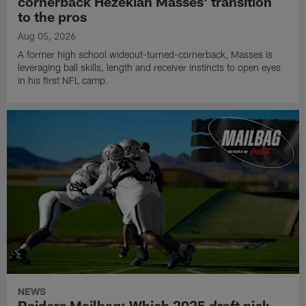
cornerback Hezekiah Masses' transition
to the pros
Aug 05, 2026
A former high school wideout-turned-cornerback, Masses is
leveraging ball skills, length and receiver instincts to open eyes
in his first NFL camp.
NEWS
Raiders Mailbag: Which 2025 draft pick