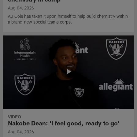
Aug 04, 2026
AJ Cole has taken it upon himself to help build chemistry within
a brand-new special teams corps.
VIDEO
Nakobe Dean: 'I feel good, ready to go'
Aug 04, 2026