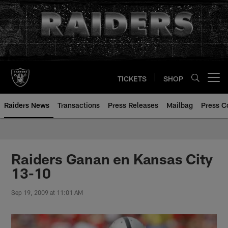
Skip
to
main
content
TICKETS
SHOP
Open menu button
Raiders News
Transactions
Press Releases
Mailbag
Press C
Raiders Ganan en Kansas City
13-10
Sep 19, 2009 at 11:01 AM