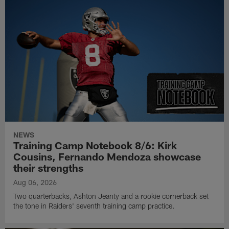
NEWS
Training Camp Notebook 8/6: Kirk
Cousins, Fernando Mendoza showcase
their strengths
Aug 06, 2026
Two quarterbacks, Ashton Jeanty and a rookie cornerback set
the tone in Raiders' seventh training camp practice.