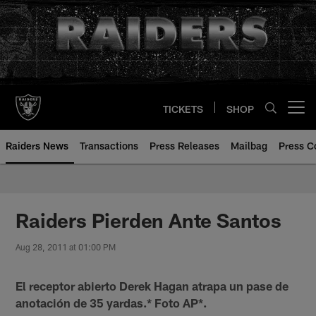
Skip
to
main
content
TICKETS
SHOP
Open menu button
Raiders News
Transactions
Press Releases
Mailbag
Press C
Raiders Pierden Ante Santos
Aug 28, 2011 at 01:00 PM
El receptor abierto Derek Hagan atrapa un pase de
anotación de 35 yardas.* Foto AP*.