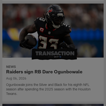
NEWS
Raiders sign RB Dare Ogunbowale
Aug 06, 2026
Ogunbowale joins the Silver and Black for his eighth NFL
season after spending the 2025 season with the Houston
Texans.