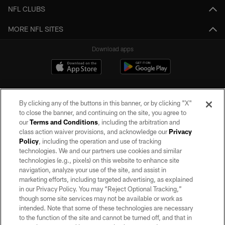
NFL CLUBS
MORE NFL SITES
Download apps
By clicking any of the buttons in this banner, or by clicking "X"
to close the banner, and continuing on the site, you agree to
our
Terms and Conditions
, including the arbitration and
class action waiver provisions, and acknowledge our
Privacy
Policy
, including the operation and use of tracking
©2026 by the Las Vegas Raiders. All rights reserved. No portion of this site
may be reproduced without the express written permission of the Las Vegas
technologies. We and our partners use cookies and similar
Raiders.
technologies (e.g., pixels) on this website to enhance site
navigation, analyze your use of the site, and assist in
PRIVACY POLICY
marketing efforts, including targeted advertising, as explained
in our Privacy Policy. You may “Reject Optional Tracking,”
TERMS OF SERVICE
though some site services may not be available or work as
intended. Note that some of these technologies are necessary
ACCESSIBILITY
to the function of the site and cannot be turned off, and that in
AD CHOICES