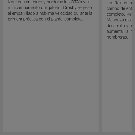
izquierda en enero y perderse los OTA's y el
Los Raiders rea
minicampamento obligatorio, Crosby regresó
campo de entre
al emparrillado a máxima velocidad durante la
completo. Kirk 
primera práctica con el plantel completo.
Mendoza dio un
desarrollo y el
aumentar la in
hombreras.
Pause
Play