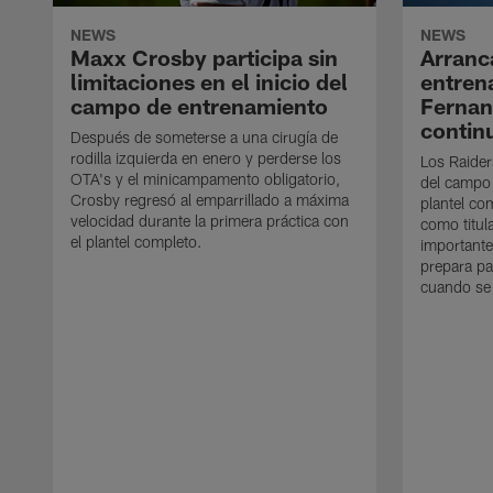
NEWS
NEWS
Maxx Crosby participa sin
Arranc
limitaciones en el inicio del
entren
campo de entrenamiento
Ferna
contin
Después de someterse a una cirugía de
rodilla izquierda en enero y perderse los
Los Raider
OTA's y el minicampamento obligatorio,
del campo
Crosby regresó al emparrillado a máxima
plantel co
velocidad durante la primera práctica con
como titul
el plantel completo.
importante
prepara pa
cuando se