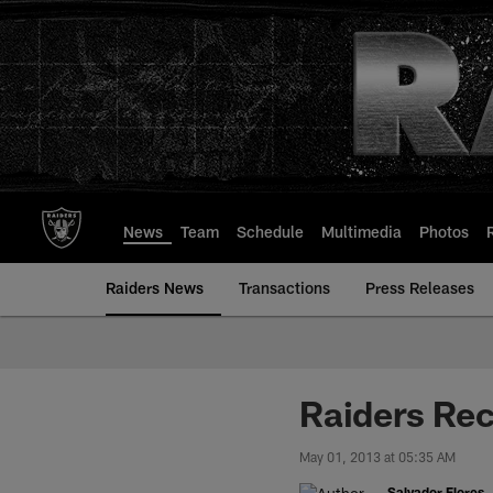
Skip
to
main
content
News
Team
Schedule
Multimedia
Photos
Raiders News
Transactions
Press Releases
Raiders Re
May 01, 2013 at 05:35 AM
Salvador Flores