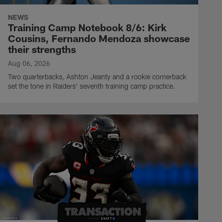
NEWS
Training Camp Notebook 8/6: Kirk
Cousins, Fernando Mendoza showcase
their strengths
Aug 06, 2026
Two quarterbacks, Ashton Jeanty and a rookie cornerback
set the tone in Raiders' seventh training camp practice.