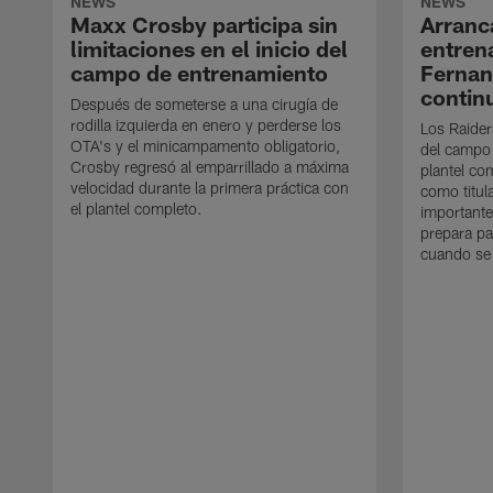
NEWS
NEWS
Maxx Crosby participa sin
Arranc
limitaciones en el inicio del
entren
campo de entrenamiento
Ferna
contin
Después de someterse a una cirugía de
rodilla izquierda en enero y perderse los
Los Raider
OTA's y el minicampamento obligatorio,
del campo
Crosby regresó al emparrillado a máxima
plantel co
velocidad durante la primera práctica con
como titul
el plantel completo.
importante
prepara pa
cuando se