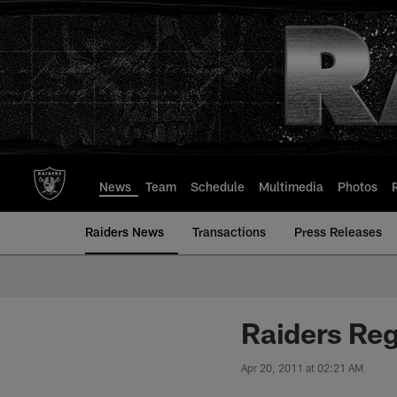
Skip
to
main
content
News
Team
Schedule
Multimedia
Photos
Raiders News
Transactions
Press Releases
Raiders Re
Apr 20, 2011 at 02:21 AM