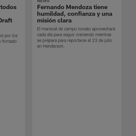
NEWS
 todos
Fernando Mendoza tiene
humildad, confianza y una
Draft
misión clara
El mariscal de campo novato aprovechará
cada día para seguir creciendo mientras
os por los
se prepara para reportarse el 23 de julio
n firmado
en Henderson.
E
d
e
p