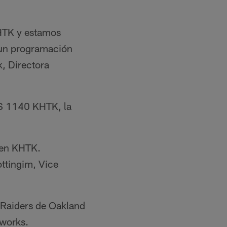
KHTK y estamos
 un programación
k, Directora
S 1140 KHTK, la
 en KHTK.
ttingim, Vice
s Raiders de Oakland
works.