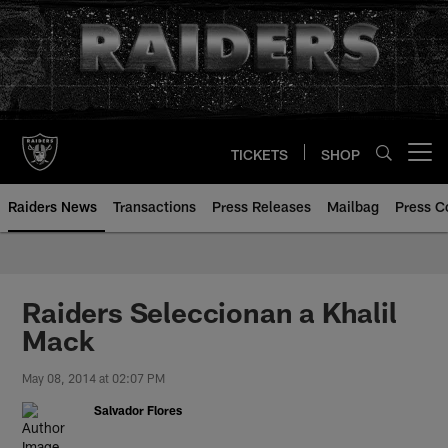
Skip
to
main
content
TICKETS
SHOP
Open menu button
Raiders News
Transactions
Press Releases
Mailbag
Press C
Raiders Seleccionan a Khalil
Mack
May 08, 2014 at 02:07 PM
Salvador Flores