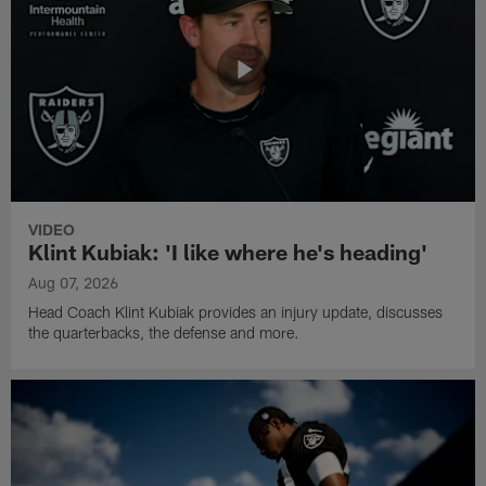
VIDEO
Klint Kubiak: 'I like where he's heading'
Aug 07, 2026
Head Coach Klint Kubiak provides an injury update, discusses
the quarterbacks, the defense and more.