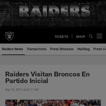
Skip
to
main
content
TICKETS
SHOP
Open menu button
Raiders News
Transactions
Press Releases
Mailbag
Press C
Raiders Visitan Broncos En
Partido Inicial
Sep 10, 2011 at 02:11 AM