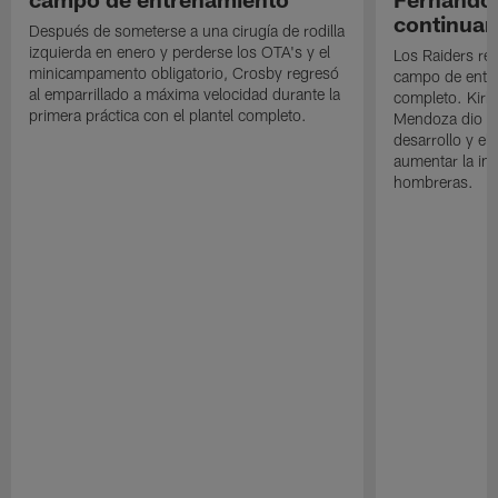
continuan
Después de someterse a una cirugía de rodilla
izquierda en enero y perderse los OTA's y el
Los Raiders rea
minicampamento obligatorio, Crosby regresó
campo de entre
al emparrillado a máxima velocidad durante la
completo. Kirk 
primera práctica con el plantel completo.
Mendoza dio un
desarrollo y el
aumentar la in
hombreras.