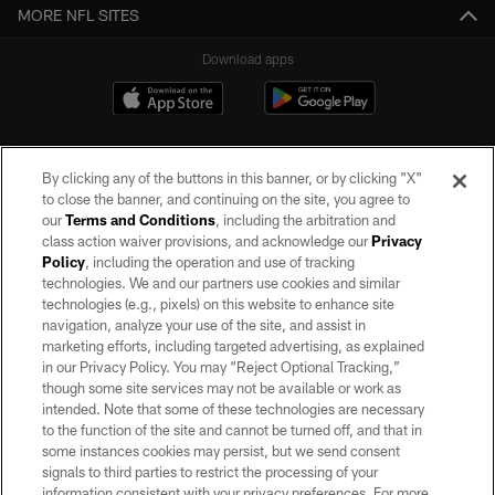
MORE NFL SITES
Download apps
By clicking any of the buttons in this banner, or by clicking "X"
to close the banner, and continuing on the site, you agree to
our
Terms and Conditions
, including the arbitration and
class action waiver provisions, and acknowledge our
Privacy
Policy
, including the operation and use of tracking
©2026 by the Las Vegas Raiders. All rights reserved. No portion of this site
may be reproduced without the express written permission of the Las Vegas
technologies. We and our partners use cookies and similar
Raiders.
technologies (e.g., pixels) on this website to enhance site
navigation, analyze your use of the site, and assist in
PRIVACY POLICY
marketing efforts, including targeted advertising, as explained
in our Privacy Policy. You may “Reject Optional Tracking,”
TERMS OF SERVICE
though some site services may not be available or work as
intended. Note that some of these technologies are necessary
ACCESSIBILITY
to the function of the site and cannot be turned off, and that in
AD CHOICES
some instances cookies may persist, but we send consent
signals to third parties to restrict the processing of your
YOUR PRIVACY CHOICES
information consistent with your privacy preferences. For more