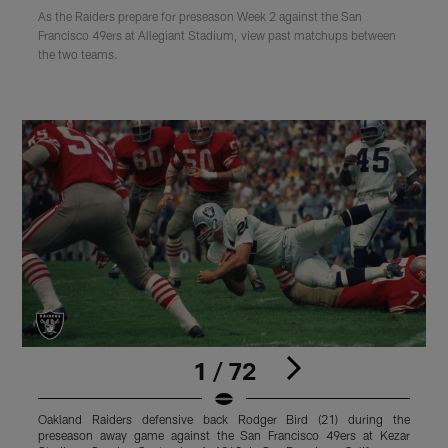
As the Raiders prepare for preseason Week 2 against the San
Francisco 49ers at Allegiant Stadium, view past matchups between
the two teams.
1 / 72
Oakland Raiders defensive back Rodger Bird (21) during the
O
preseason away game against the San Francisco 49ers at Kezar
B