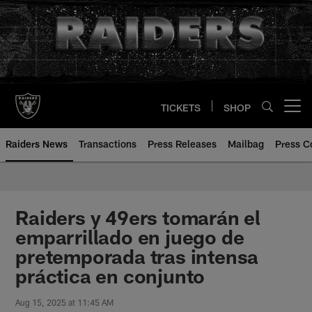
Skip
to
main
content
TICKETS
SHOP
Open menu button
Raiders News
Transactions
Press Releases
Mailbag
Press C
Raiders y 49ers tomarán el
emparrillado en juego de
pretemporada tras intensa
práctica en conjunto
Aug 15, 2025 at 11:45 AM