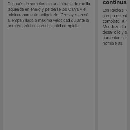
continuan
Después de someterse a una cirugía de rodilla
izquierda en enero y perderse los OTA's y el
Los Raiders rea
minicampamento obligatorio, Crosby regresó
campo de entre
al emparrillado a máxima velocidad durante la
completo. Kirk 
primera práctica con el plantel completo.
Mendoza dio un
desarrollo y el
aumentar la in
hombreras.