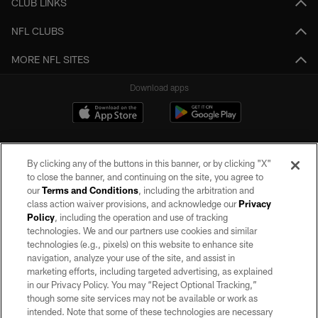
CLUB LINKS
NFL CLUBS
MORE NFL SITES
Download apps
By clicking any of the buttons in this banner, or by clicking "X"
to close the banner, and continuing on the site, you agree to
our
Terms and Conditions
, including the arbitration and
class action waiver provisions, and acknowledge our
Privacy
Policy
, including the operation and use of tracking
©2026 by the Las Vegas Raiders. All rights reserved. No portion of this site
may be reproduced without the express written permission of the Las Vegas
technologies. We and our partners use cookies and similar
Raiders.
technologies (e.g., pixels) on this website to enhance site
navigation, analyze your use of the site, and assist in
PRIVACY POLICY
marketing efforts, including targeted advertising, as explained
in our Privacy Policy. You may “Reject Optional Tracking,”
TERMS OF SERVICE
though some site services may not be available or work as
intended. Note that some of these technologies are necessary
ACCESSIBILITY