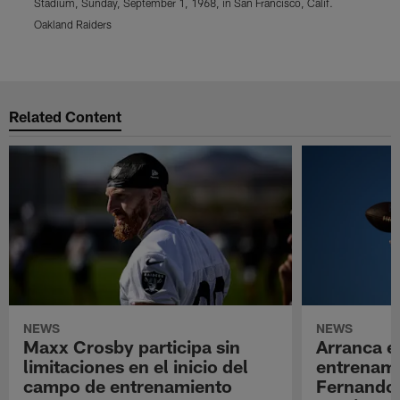
Stadium, Sunday, September 1, 1968, in San Francisco, Calif.
F
S
Oakland Raiders
O
Pause
Play
Related Content
NEWS
NEWS
Maxx Crosby participa sin
Arranca e
limitaciones en el inicio del
entrenami
campo de entrenamiento
Fernando