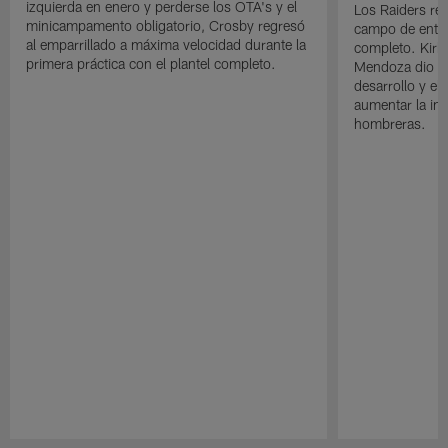
izquierda en enero y perderse los OTA's y el
Los Raiders rea
minicampamento obligatorio, Crosby regresó
campo de entre
al emparrillado a máxima velocidad durante la
completo. Kirk 
primera práctica con el plantel completo.
Mendoza dio un
desarrollo y el
aumentar la in
hombreras.