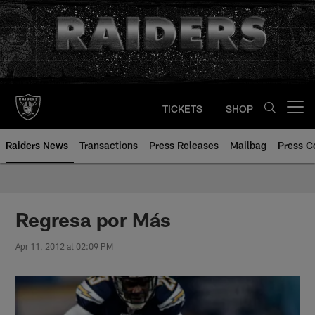
Skip
to
main
content
TICKETS
SHOP
Open menu button
Raiders News
Transactions
Press Releases
Mailbag
Press C
Regresa por Más
Apr 11, 2012 at 02:09 PM