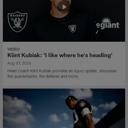
VIDEO
Klint Kubiak: 'I like where he's heading'
Aug 07, 2026
Head Coach Klint Kubiak provides an injury update, discusses
the quarterbacks, the defense and more.