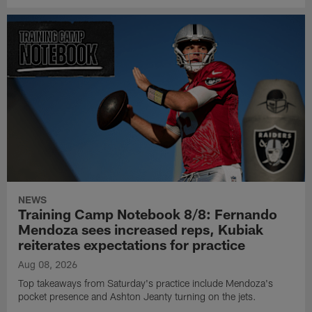
NEWS
Training Camp Notebook 8/8: Fernando
Mendoza sees increased reps, Kubiak
reiterates expectations for practice
Aug 08, 2026
Top takeaways from Saturday's practice include Mendoza's
pocket presence and Ashton Jeanty turning on the jets.