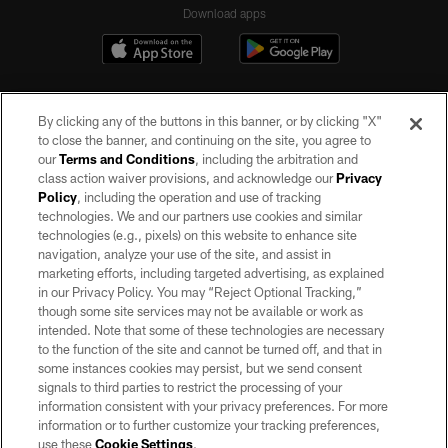
Download apps
By clicking any of the buttons in this banner, or by clicking "X"
to close the banner, and continuing on the site, you agree to
our
Terms and Conditions
, including the arbitration and
class action waiver provisions, and acknowledge our
Privacy
Policy
, including the operation and use of tracking
©2026 by the Las Vegas Raiders. All rights reserved. No portion of this site
may be reproduced without the express written permission of the Las Vegas
technologies. We and our partners use cookies and similar
Raiders.
technologies (e.g., pixels) on this website to enhance site
navigation, analyze your use of the site, and assist in
PRIVACY POLICY
marketing efforts, including targeted advertising, as explained
in our Privacy Policy. You may “Reject Optional Tracking,”
TERMS OF SERVICE
though some site services may not be available or work as
intended. Note that some of these technologies are necessary
ACCESSIBILITY
to the function of the site and cannot be turned off, and that in
AD CHOICES
some instances cookies may persist, but we send consent
signals to third parties to restrict the processing of your
YOUR PRIVACY CHOICES
information consistent with your privacy preferences. For more
information or to further customize your tracking preferences,
COOKIE SETTINGS
use these
Cookie Settings
.