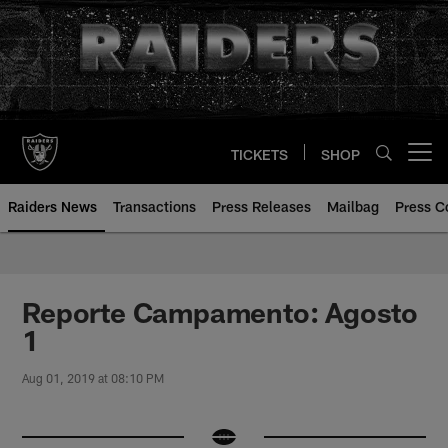
Skip
to
main
content
TICKETS
SHOP
Open menu button
Raiders News
Transactions
Press Releases
Mailbag
Press C
Reporte Campamento: Agosto
1
Aug 01, 2019 at 08:10 PM