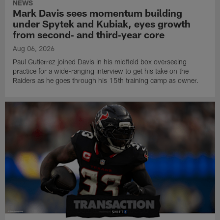
NEWS
Mark Davis sees momentum building
under Spytek and Kubiak, eyes growth
from second‑ and third‑year core
Aug 06, 2026
Paul Gutierrez joined Davis in his midfield box overseeing
practice for a wide-ranging interview to get his take on the
Raiders as he goes through his 15th training camp as owner.