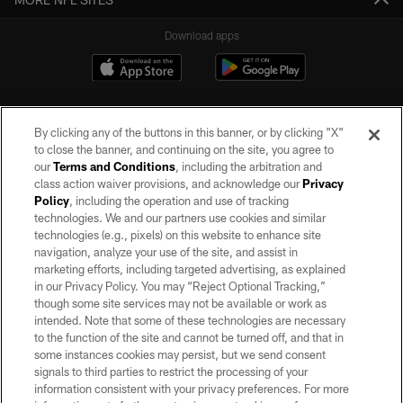
Download apps
By clicking any of the buttons in this banner, or by clicking "X"
to close the banner, and continuing on the site, you agree to
our
Terms and Conditions
, including the arbitration and
class action waiver provisions, and acknowledge our
Privacy
Policy
, including the operation and use of tracking
©2026 by the Las Vegas Raiders. All rights reserved. No portion of this site
may be reproduced without the express written permission of the Las Vegas
technologies. We and our partners use cookies and similar
Raiders.
technologies (e.g., pixels) on this website to enhance site
navigation, analyze your use of the site, and assist in
PRIVACY POLICY
marketing efforts, including targeted advertising, as explained
in our Privacy Policy. You may “Reject Optional Tracking,”
TERMS OF SERVICE
though some site services may not be available or work as
intended. Note that some of these technologies are necessary
ACCESSIBILITY
to the function of the site and cannot be turned off, and that in
AD CHOICES
some instances cookies may persist, but we send consent
signals to third parties to restrict the processing of your
YOUR PRIVACY CHOICES
information consistent with your privacy preferences. For more