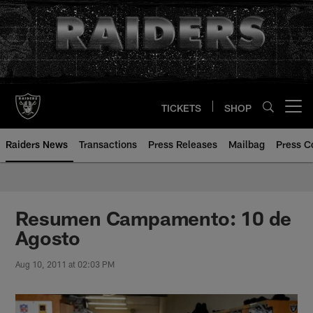
Skip
to
main
content
TICKETS
SHOP
Open menu button
Raiders News
Transactions
Press Releases
Mailbag
Press C
Resumen Campamento: 10 de
Agosto
Aug 10, 2011 at 02:03 PM