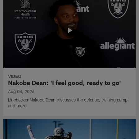
VIDEO
Nakobe Dean: 'I feel good, ready to go'
Aug 04, 2026
Linebacker Nakobe Dean discusses the defense, training camp
and more.