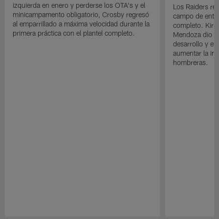
izquierda en enero y perderse los OTA's y el
Los Raiders rea
minicampamento obligatorio, Crosby regresó
campo de entre
al emparrillado a máxima velocidad durante la
completo. Kirk 
primera práctica con el plantel completo.
Mendoza dio un
desarrollo y el
aumentar la in
hombreras.