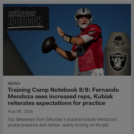
NEWS
Training Camp Notebook 8/8: Fernando
Mendoza sees increased reps, Kubiak
reiterates expectations for practice
Aug 08, 2026
Top takeaways from Saturday's practice include Mendoza's
pocket presence and Ashton Jeanty turning on the jets.