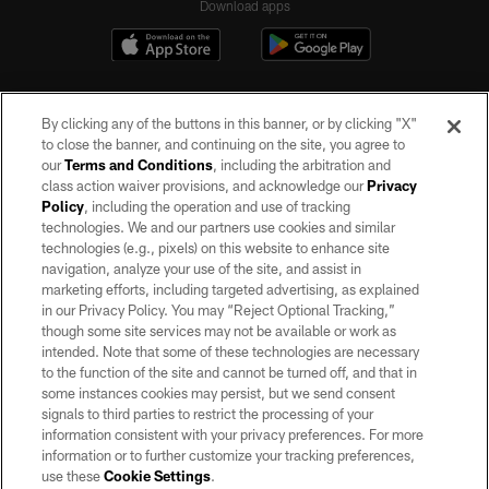
Download apps
By clicking any of the buttons in this banner, or by clicking "X"
to close the banner, and continuing on the site, you agree to
our
Terms and Conditions
, including the arbitration and
class action waiver provisions, and acknowledge our
Privacy
Policy
, including the operation and use of tracking
©2026 by the Las Vegas Raiders. All rights reserved. No portion of this site
may be reproduced without the express written permission of the Las Vegas
technologies. We and our partners use cookies and similar
Raiders.
technologies (e.g., pixels) on this website to enhance site
navigation, analyze your use of the site, and assist in
PRIVACY POLICY
marketing efforts, including targeted advertising, as explained
in our Privacy Policy. You may “Reject Optional Tracking,”
TERMS OF SERVICE
though some site services may not be available or work as
intended. Note that some of these technologies are necessary
ACCESSIBILITY
to the function of the site and cannot be turned off, and that in
AD CHOICES
some instances cookies may persist, but we send consent
signals to third parties to restrict the processing of your
YOUR PRIVACY CHOICES
information consistent with your privacy preferences. For more
information or to further customize your tracking preferences,
COOKIE SETTINGS
use these
Cookie Settings
.