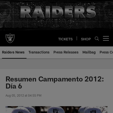
Skip
to
main
content
TICKETS
SHOP
Open menu button
Raiders News
Transactions
Press Releases
Mailbag
Press C
Resumen Campamento 2012:
Día 6
Aug 05, 2012 at 04:55 PM