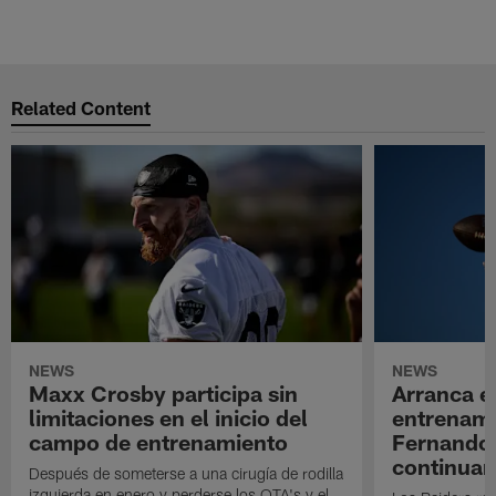
Related Content
NEWS
NEWS
Maxx Crosby participa sin
Arranca e
limitaciones en el inicio del
entrenami
campo de entrenamiento
Fernando
continuan
Después de someterse a una cirugía de rodilla
izquierda en enero y perderse los OTA's y el