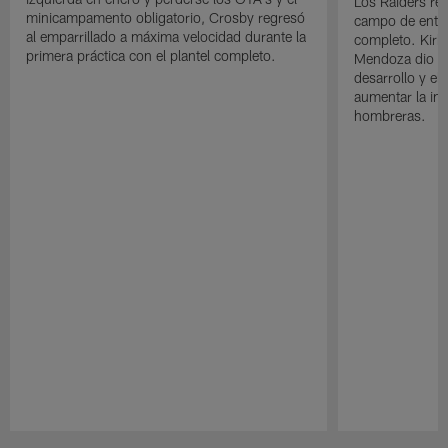
Los Raiders rea
minicampamento obligatorio, Crosby regresó
campo de entre
al emparrillado a máxima velocidad durante la
completo. Kirk 
primera práctica con el plantel completo.
Mendoza dio un
desarrollo y el
aumentar la in
hombreras.
Pause
Play