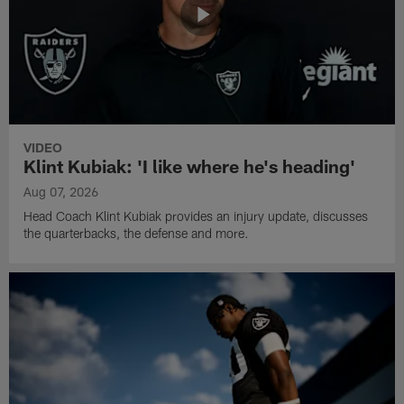
VIDEO
Klint Kubiak: 'I like where he's heading'
Aug 07, 2026
Head Coach Klint Kubiak provides an injury update, discusses
the quarterbacks, the defense and more.