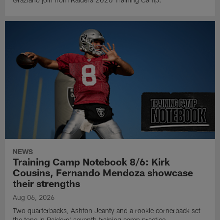
NEWS
Training Camp Notebook 8/6: Kirk
Cousins, Fernando Mendoza showcase
their strengths
Aug 06, 2026
Two quarterbacks, Ashton Jeanty and a rookie cornerback set
the tone in Raiders' seventh training camp practice.