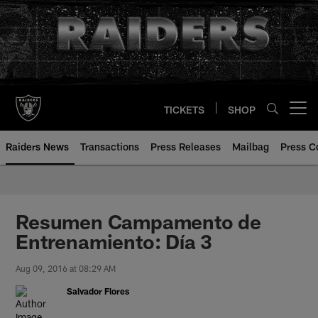
Skip
to
main
content
TICKETS
SHOP
Open menu button
Raiders News
Transactions
Press Releases
Mailbag
Press C
Resumen Campamento de
Entrenamiento: Día 3
Aug 09, 2016 at 08:29 AM
Salvador Flores