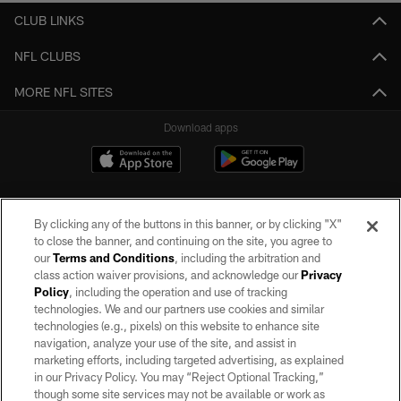
CLUB LINKS
NFL CLUBS
MORE NFL SITES
Download apps
By clicking any of the buttons in this banner, or by clicking "X"
to close the banner, and continuing on the site, you agree to
our
Terms and Conditions
, including the arbitration and
class action waiver provisions, and acknowledge our
Privacy
Policy
, including the operation and use of tracking
©2026 by the Las Vegas Raiders. All rights reserved. No portion of this site
may be reproduced without the express written permission of the Las Vegas
technologies. We and our partners use cookies and similar
Raiders.
technologies (e.g., pixels) on this website to enhance site
navigation, analyze your use of the site, and assist in
PRIVACY POLICY
marketing efforts, including targeted advertising, as explained
in our Privacy Policy. You may “Reject Optional Tracking,”
TERMS OF SERVICE
though some site services may not be available or work as