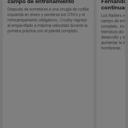
campo de entrenamiento
Fernando
continuan
Después de someterse a una cirugía de rodilla
izquierda en enero y perderse los OTA's y el
Los Raiders rea
minicampamento obligatorio, Crosby regresó
campo de entre
al emparrillado a máxima velocidad durante la
completo. Kirk 
primera práctica con el plantel completo.
Mendoza dio un
desarrollo y el
aumentar la in
hombreras.