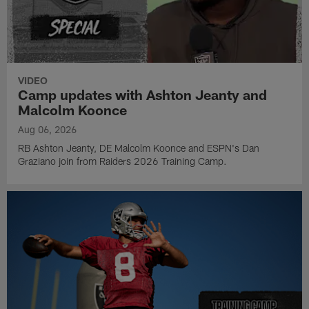
VIDEO
Camp updates with Ashton Jeanty and
Malcolm Koonce
Aug 06, 2026
RB Ashton Jeanty, DE Malcolm Koonce and ESPN's Dan
Graziano join from Raiders 2026 Training Camp.