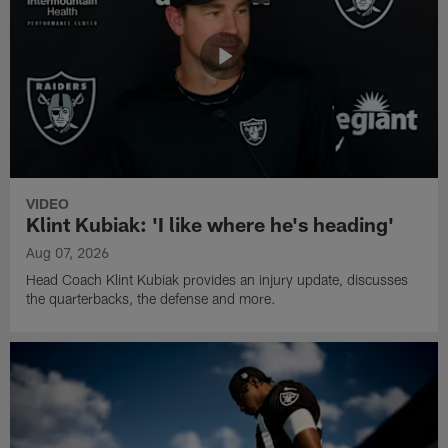
VIDEO
Klint Kubiak: 'I like where he's heading'
Aug 07, 2026
Head Coach Klint Kubiak provides an injury update, discusses
the quarterbacks, the defense and more.