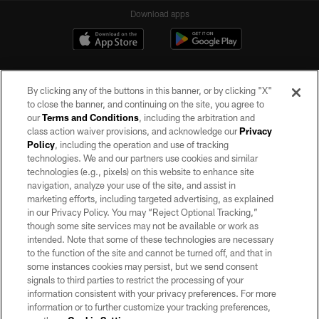
Download apps
By clicking any of the buttons in this banner, or by clicking "X"
to close the banner, and continuing on the site, you agree to
our
Terms and Conditions
, including the arbitration and
class action waiver provisions, and acknowledge our
Privacy
Policy
, including the operation and use of tracking
©2026 by the Las Vegas Raiders. All rights reserved. No portion of this site
may be reproduced without the express written permission of the Las Vegas
technologies. We and our partners use cookies and similar
Raiders.
technologies (e.g., pixels) on this website to enhance site
navigation, analyze your use of the site, and assist in
PRIVACY POLICY
marketing efforts, including targeted advertising, as explained
in our Privacy Policy. You may “Reject Optional Tracking,”
TERMS OF SERVICE
though some site services may not be available or work as
intended. Note that some of these technologies are necessary
ACCESSIBILITY
to the function of the site and cannot be turned off, and that in
AD CHOICES
some instances cookies may persist, but we send consent
signals to third parties to restrict the processing of your
YOUR PRIVACY CHOICES
information consistent with your privacy preferences. For more
information or to further customize your tracking preferences,
COOKIE SETTINGS