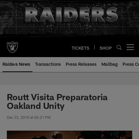
Skip
to
main
content
TICKETS
SHOP
Open menu button
Raiders News
Transactions
Press Releases
Mailbag
Press C
Routt Visita Preparatoria
Oakland Unity
Dec 23, 2010 at 06:21 PM