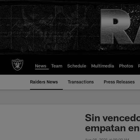
Skip
to
main
content
News
Team
Schedule
Multimedia
Photos
Raiders News
Transactions
Press Releases
Sin vencedo
empatan en
Aug 08, 2025 at 09:00 AM