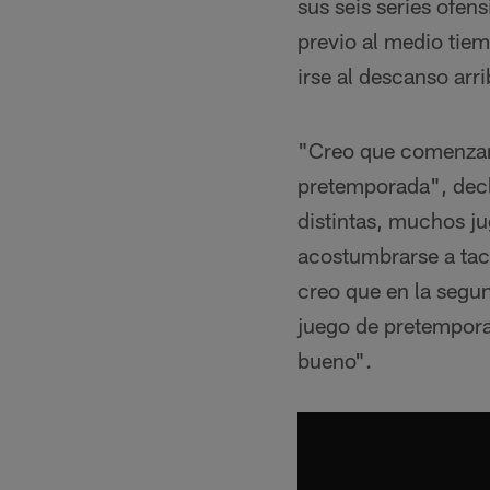
sus seis series ofen
previo al medio tie
irse al descanso arr
"Creo que comenzamo
pretemporada", decl
distintas, muchos j
acostumbrarse a tacl
creo que en la segu
juego de pretempora
bueno".