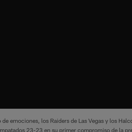
 de emociones, los Raiders de Las Vegas y los Hal
 empatados 23-23 en su primer compromiso de la p