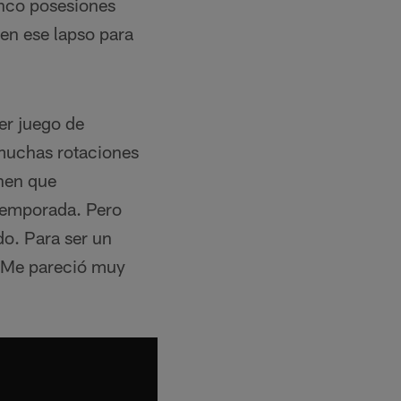
inco posesiones
en ese lapso para
er juego de
muchas rotaciones
nen que
etemporada. Pero
o. Para ser un
. Me pareció muy