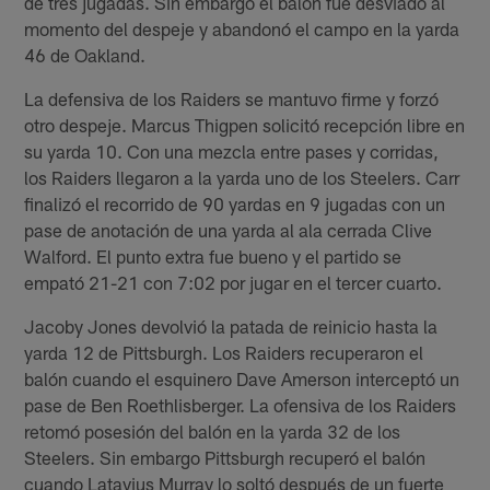
de tres jugadas. Sin embargo el balón fue desviado al
momento del despeje y abandonó el campo en la yarda
46 de Oakland.
La defensiva de los Raiders se mantuvo firme y forzó
otro despeje. Marcus Thigpen solicitó recepción libre en
su yarda 10. Con una mezcla entre pases y corridas,
los Raiders llegaron a la yarda uno de los Steelers. Carr
finalizó el recorrido de 90 yardas en 9 jugadas con un
pase de anotación de una yarda al ala cerrada Clive
Walford. El punto extra fue bueno y el partido se
empató 21-21 con 7:02 por jugar en el tercer cuarto.
Jacoby Jones devolvió la patada de reinicio hasta la
yarda 12 de Pittsburgh. Los Raiders recuperaron el
balón cuando el esquinero Dave Amerson interceptó un
pase de Ben Roethlisberger. La ofensiva de los Raiders
retomó posesión del balón en la yarda 32 de los
Steelers. Sin embargo Pittsburgh recuperó el balón
cuando Latavius Murray lo soltó después de un fuerte