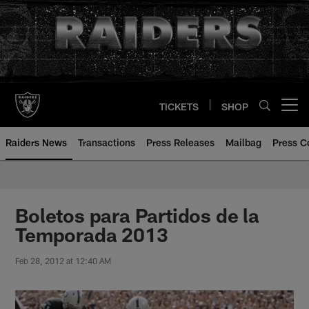
Skip
to
main
content
TICKETS
SHOP
Open menu button
Raiders News
Transactions
Press Releases
Mailbag
Press C
Boletos para Partidos de la
Temporada 2013
Feb 28, 2012 at 12:40 AM