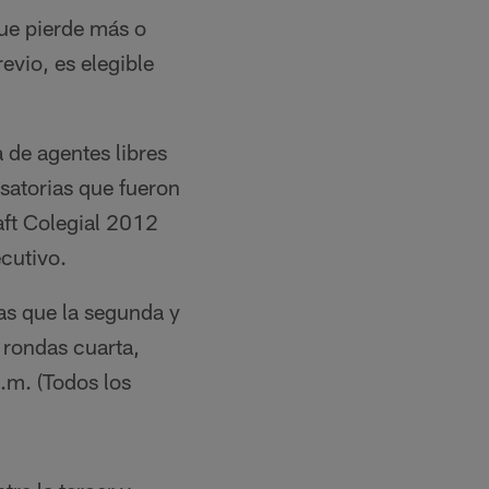
que pierde más o
evio, es elegible
 de agentes libres
atorias que fueron
aft Colegial 2012
ecutivo.
ras que la segunda y
s rondas cuarta,
a.m. (Todos los