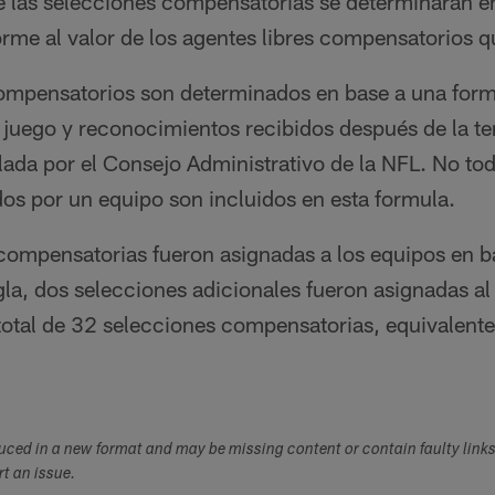
e las selecciones compensatorias se determinarán ent
rme al valor de los agentes libres compensatorios q
compensatorios son determinados en base a una for
e juego y reconocimientos recibidos después de la t
lada por el Consejo Administrativo de la NFL. No tod
os por un equipo son incluidos en esta formula.
 compensatorias fueron asignadas a los equipos en b
a, dos selecciones adicionales fueron asignadas al 
 total de 32 selecciones compensatorias, equivalent
duced in a new format and may be missing content or contain faulty link
ort an issue.