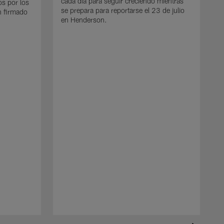
cada día para seguir creciendo mientras
os por los
se prepara para reportarse el 23 de julio
n firmado
en Henderson.
E
d
e
p
e