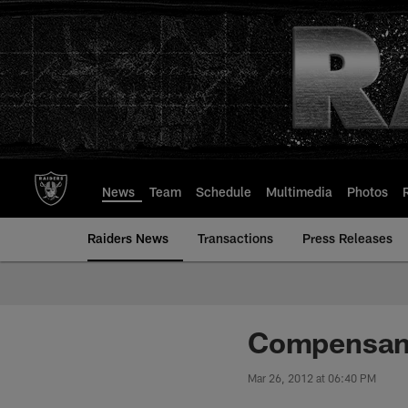
Skip
to
main
content
News
Team
Schedule
Multimedia
Photos
Raiders News
Transactions
Press Releases
Compensan a
Mar 26, 2012 at 06:40 PM