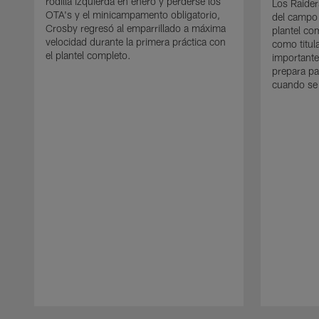
rodilla izquierda en enero y perderse los
Los Raider
OTA's y el minicampamento obligatorio,
del campo
Crosby regresó al emparrillado a máxima
plantel co
velocidad durante la primera práctica con
como titul
el plantel completo.
importante
prepara pa
cuando se
Pause
Play