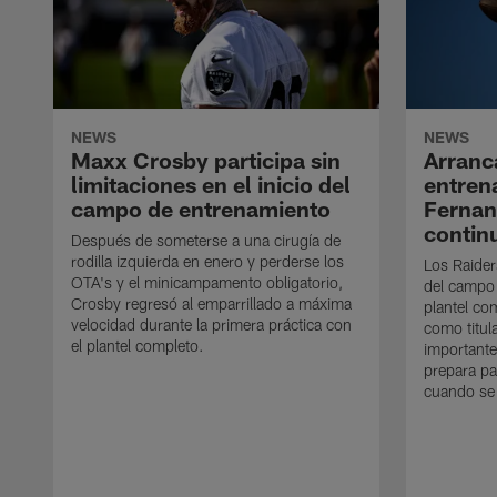
NEWS
NEWS
Maxx Crosby participa sin
Arranc
limitaciones en el inicio del
entren
campo de entrenamiento
Ferna
contin
Después de someterse a una cirugía de
rodilla izquierda en enero y perderse los
Los Raider
OTA's y el minicampamento obligatorio,
del campo
Crosby regresó al emparrillado a máxima
plantel co
velocidad durante la primera práctica con
como titul
el plantel completo.
importante
prepara pa
cuando se