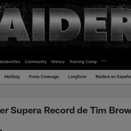
Raiderettes
Community
History
Training Camp
Mailbag
Press Coverage
Longform
Raiders en Españo
ler Supera Record de Tim Bro
f