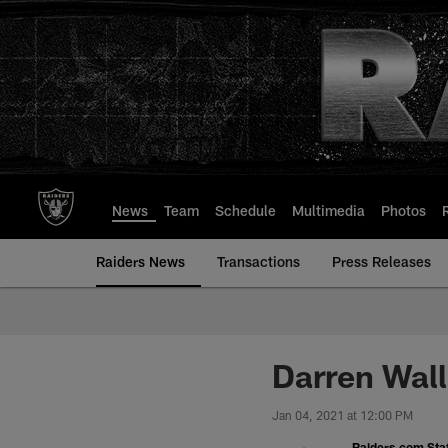
Skip
to
main
content
News
Team
Schedule
Multimedia
Photos
Raiders News
Transactions
Press Releases
Darren Wal
Jan 04, 2021 at 12:00 PM
Raiders.com Staf