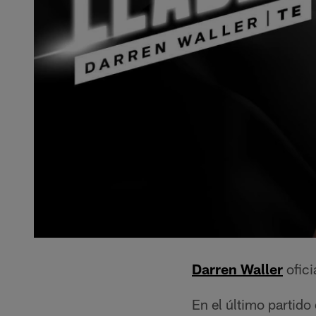
Darren Waller
ofici
En el último partid