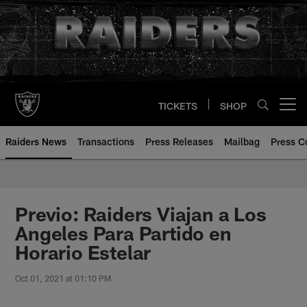
Skip
to
main
content
TICKETS
SHOP
Open menu button
Raiders News
Transactions
Press Releases
Mailbag
Press C
Previo: Raiders Viajan a Los
Angeles Para Partido en
Horario Estelar
Oct 01, 2021 at 01:10 PM