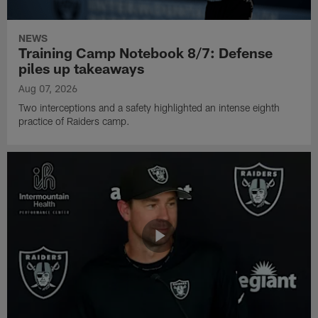
NEWS
Training Camp Notebook 8/7: Defense
piles up takeaways
Aug 07, 2026
Two interceptions and a safety highlighted an intense eighth
practice of Raiders camp.