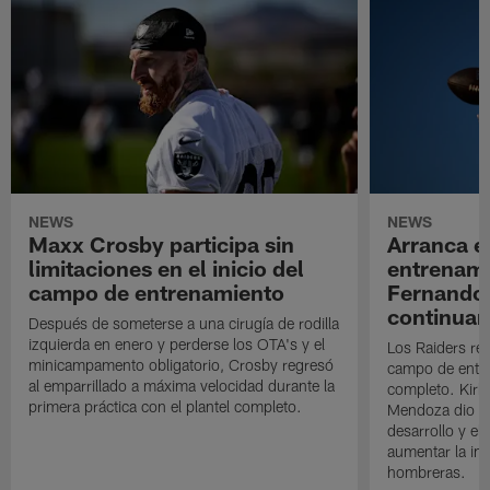
NEWS
NEWS
Maxx Crosby participa sin
Arranca e
limitaciones en el inicio del
entrenami
campo de entrenamiento
Fernando
continuan
Después de someterse a una cirugía de rodilla
izquierda en enero y perderse los OTA's y el
Los Raiders rea
minicampamento obligatorio, Crosby regresó
campo de entre
al emparrillado a máxima velocidad durante la
completo. Kirk 
primera práctica con el plantel completo.
Mendoza dio un
desarrollo y el
aumentar la in
hombreras.