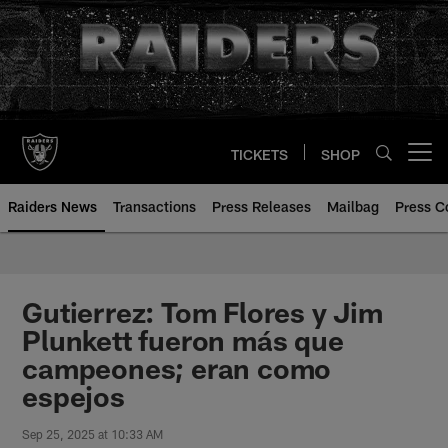
Skip
to
main
content
TICKETS
SHOP
Open menu button
Raiders News
Transactions
Press Releases
Mailbag
Press C
Gutierrez: Tom Flores y Jim
Plunkett fueron más que
campeones; eran como
espejos
Sep 25, 2025 at 10:33 AM