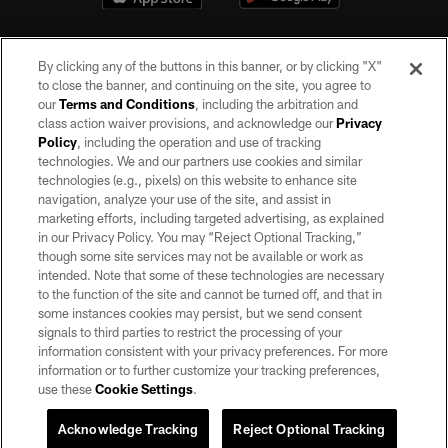
By clicking any of the buttons in this banner, or by clicking "X"
to close the banner, and continuing on the site, you agree to
our
Terms and Conditions
, including the arbitration and
class action waiver provisions, and acknowledge our
Privacy
Policy
, including the operation and use of tracking
©2026 by the Las Vegas Raiders. All rights reserved. No portion of this site
may be reproduced without the express written permission of the Las Vegas
technologies. We and our partners use cookies and similar
Raiders.
technologies (e.g., pixels) on this website to enhance site
navigation, analyze your use of the site, and assist in
PRIVACY POLICY
marketing efforts, including targeted advertising, as explained
in our Privacy Policy. You may “Reject Optional Tracking,”
TERMS OF SERVICE
though some site services may not be available or work as
intended. Note that some of these technologies are necessary
ACCESSIBILITY
to the function of the site and cannot be turned off, and that in
AD CHOICES
some instances cookies may persist, but we send consent
signals to third parties to restrict the processing of your
YOUR PRIVACY CHOICES
information consistent with your privacy preferences. For more
information or to further customize your tracking preferences,
COOKIE SETTINGS
use these
Cookie Settings
.
PREFERENCE CENTER
Acknowledge Tracking
Reject Optional Tracking