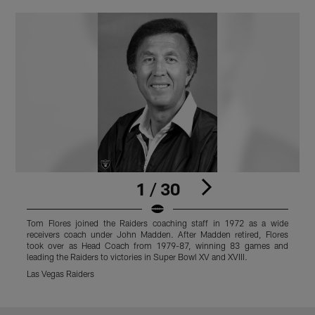
1 / 30
Tom Flores joined the Raiders coaching staff in 1972 as a wide
T
receivers coach under John Madden. After Madden retired, Flores
r
took over as Head Coach from 1979-87, winning 83 games and
leading the Raiders to victories in Super Bowl XV and XVIII.
l
Las Vegas Raiders
L
Pause
Play