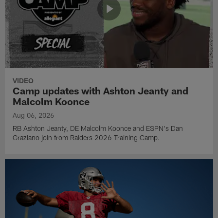
VIDEO
Camp updates with Ashton Jeanty and
Malcolm Koonce
Aug 06, 2026
RB Ashton Jeanty, DE Malcolm Koonce and ESPN's Dan
Graziano join from Raiders 2026 Training Camp.