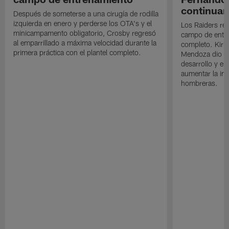
continuan
Después de someterse a una cirugía de rodilla
izquierda en enero y perderse los OTA's y el
Los Raiders rea
minicampamento obligatorio, Crosby regresó
campo de entre
al emparrillado a máxima velocidad durante la
completo. Kirk 
primera práctica con el plantel completo.
Mendoza dio un
desarrollo y el
aumentar la in
hombreras.