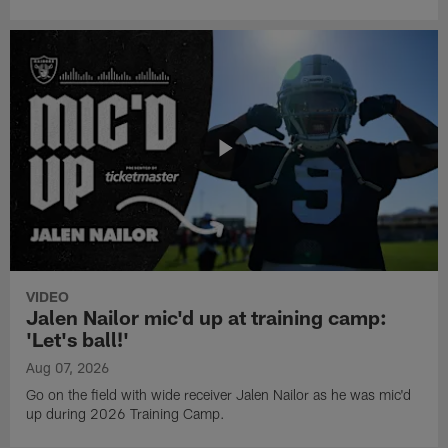
VIDEO
Jalen Nailor mic'd up at training camp:
'Let's ball!'
Aug 07, 2026
Go on the field with wide receiver Jalen Nailor as he was mic'd
up during 2026 Training Camp.