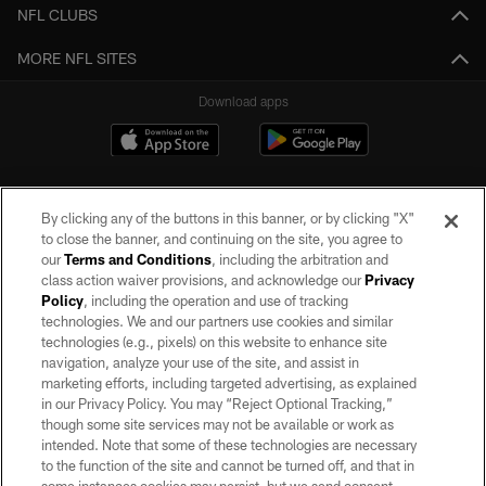
NFL CLUBS
MORE NFL SITES
Download apps
By clicking any of the buttons in this banner, or by clicking "X"
to close the banner, and continuing on the site, you agree to
our
Terms and Conditions
, including the arbitration and
class action waiver provisions, and acknowledge our
Privacy
Policy
, including the operation and use of tracking
©2026 by the Las Vegas Raiders. All rights reserved. No portion of this site
may be reproduced without the express written permission of the Las Vegas
technologies. We and our partners use cookies and similar
Raiders.
technologies (e.g., pixels) on this website to enhance site
navigation, analyze your use of the site, and assist in
PRIVACY POLICY
marketing efforts, including targeted advertising, as explained
in our Privacy Policy. You may “Reject Optional Tracking,”
TERMS OF SERVICE
though some site services may not be available or work as
intended. Note that some of these technologies are necessary
ACCESSIBILITY
to the function of the site and cannot be turned off, and that in
AD CHOICES