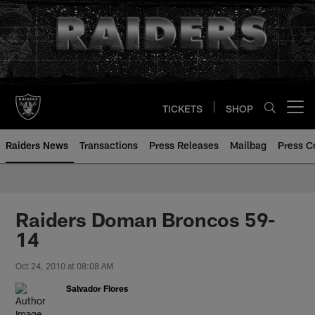
Skip
to
main
content
TICKETS
SHOP
Open menu button
Raiders News
Transactions
Press Releases
Mailbag
Press C
Raiders Doman Broncos 59-
14
Oct 24, 2010 at 08:08 AM
Salvador Flores