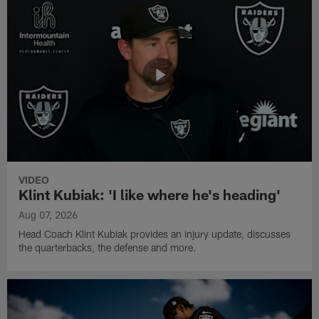
VIDEO
Klint Kubiak: 'I like where he's heading'
Aug 07, 2026
Head Coach Klint Kubiak provides an injury update, discusses
the quarterbacks, the defense and more.